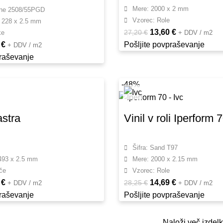
Mere: 2000 x 2 mm
line 2508/55PGD
Vzorec: Role
 228 x 2.5 mm
13,60
€
27,20
€
ke
+ DDV / m2
5
€
Pošljite povpraševanje
+ DDV / m2
praševanje
-48%
astra
Vinil v roli Iperform 
Šifra: Sand T97
493 x 2.5 mm
Mere: 2000 x 2.15 mm
če
Vzorec: Role
8
€
14,69
€
28,25
€
+ DDV / m2
+ DDV / m2
praševanje
Pošljite povpraševanje
Naloži več izdel