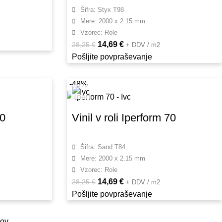
Šifra: Styx T98
Mere: 2000 x 2.15 mm
Vzorec: Role
14,69
€
28,25
€
+ DDV / m2
Pošljite povpraševanje
-48%
70
Vinil v roli Iperform 70
Šifra: Sand T84
Mere: 2000 x 2.15 mm
Vzorec: Role
14,69
€
28,25
€
+ DDV / m2
Pošljite povpraševanje
kov