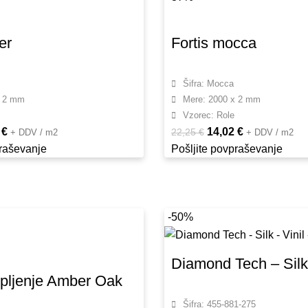
er
Fortis mocca
Šifra: Mocca
x 2 mm
Mere: 2000 x 2 mm
Vzorec: Role
2
€
14,02
€
22,25
€
+ DDV / m2
+ DDV / m2
praševanje
Pošljite povpraševanje
-50%
Diamond Tech – Silk
lepljenje Amber Oak
Šifra: 455-881-275