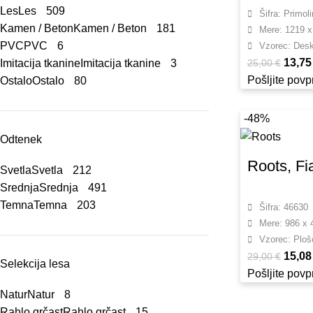
Les
Les
509
Šifra: Primo
Kamen / Beton
Kamen / Beton
181
Mere: 1219 x
PVC
PVC
6
Vzorec: Des
13,7
25,00
€
Imitacija tkanine
Imitacija tkanine
3
Pošljite pov
Ostalo
Ostalo
80
-48%
Odtenek
Roots, Fi
Svetla
Svetla
212
Srednja
Srednja
491
Temna
Temna
203
Šifra: 46630
Mere: 986 x 
Vzorec: Ploš
15,0
29,00
€
Selekcija lesa
Pošljite pov
Natur
Natur
8
Rahlo grčast
Rahlo grčast
15