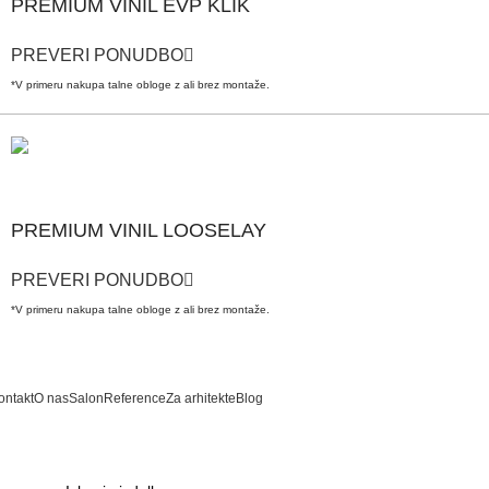
PREMIUM VINIL EVP KLIK
PREVERI PONUDBO
*V primeru nakupa talne obloge z ali brez montaže.
PREMIUM VINIL LOOSELAY
PREVERI PONUDBO
*V primeru nakupa talne obloge z ali brez montaže.
ontakt
O nas
Salon
Reference
Za arhitekte
Blog