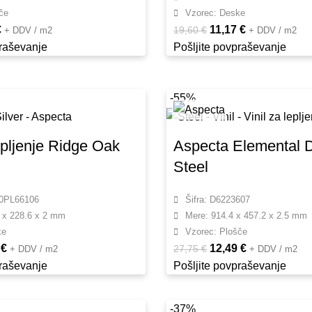
če
Vzorec: Deske
€
11,17
€
19,60
€
+ DDV / m2
+ DDV / m2
praševanje
Pošljite povpraševanje
-55%
lepljenje Ridge Oak
Aspecta Elemental
Steel
20PL66106
Šifra: D6223607
 x 228.6 x 2 mm
Mere: 914.4 x 457.2 x 2.5 mm
ke
Vzorec: Plošče
4
€
12,49
€
27,75
€
+ DDV / m2
+ DDV / m2
praševanje
Pošljite povpraševanje
-37%