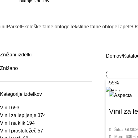
inil
Parket
Ekološke talne obloge
Tekstilne talne obloge
Tapete
Os
Katalog
Znižani izdelki
Domov
Katalo
Znižano
-55%
Kategorije izdelkov
Vinil
693
Vinil za l
Vinil za lepljenje
374
Vinil na klik
194
Šifra: GD30
Vinil prostoležeč
57
Mere: 609.6 