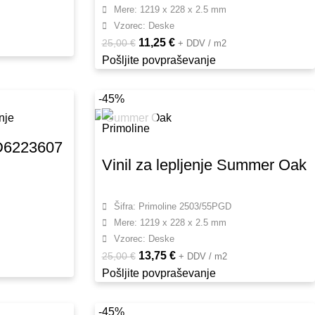
Mere: 1219 x 228 x 2.5 mm
Vzorec: Deske
11,25
€
25,00
€
+ DDV / m2
Pošljite povpraševanje
-45%
 D6223607
Vinil za lepljenje Summer Oak
Šifra: Primoline 2503/55PGD
Mere: 1219 x 228 x 2.5 mm
Vzorec: Deske
13,75
€
25,00
€
+ DDV / m2
Pošljite povpraševanje
-45%