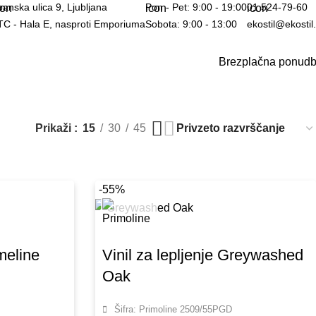
anska ulica 9, Ljubljana
Pon - Pet: 9:00 - 19:00
01 524-79-60
TC - Hala E, nasproti Emporiuma
Sobota: 9:00 - 13:00
ekostil@ekostil.
Brezplačna ponud
Prikaži
15
30
45
-55%
meline
Vinil za lepljenje Greywashed
Oak
Šifra: Primoline 2509/55PGD