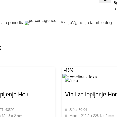
Šp
B
tala ponudba
Akcija
Vgradnja talnih oblog
g
-43%
epljenje Heir
Vinil za lepljenje Ho
20TL43502
Šifra: 30-04
x 304.8 x 2 mm
Mere: 1219.2 x 228.6 x 2 mm