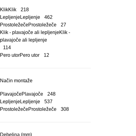
Klik
Klik
218
Lepljenje
Lepljenje
462
Prostoležeče
Prostoležeče
27
Klik - plavajoče ali lepljenje
Klik -
plavajoče ali lepljenje
114
Pero utor
Pero utor
12
Način montaže
Plavajoče
Plavajoče
248
Lepljenje
Lepljenje
537
Prostoležeče
Prostoležeče
308
Debelina (mm)