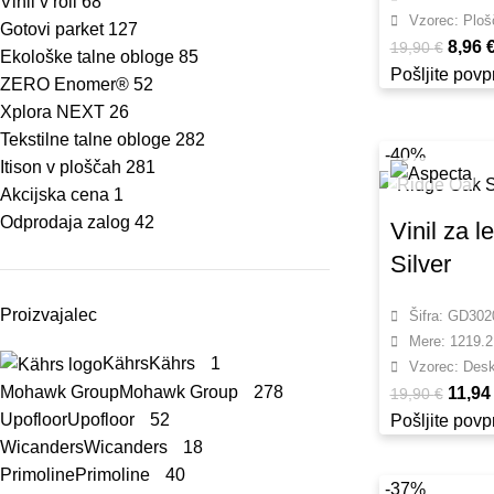
Vinil v roli
68
Vzorec: Ploš
Gotovi parket
127
8,96
19,90
€
Ekološke talne obloge
85
Pošljite pov
ZERO Enomer®
52
Xplora NEXT
26
Tekstilne talne obloge
282
-40%
Itison v ploščah
281
Akcijska cena
1
Odprodaja zalog
42
Vinil za 
Silver
Proizvajalec
Šifra: GD30
Mere: 1219.2
Kährs
Kährs
1
Vzorec: Des
Mohawk Group
Mohawk Group
278
11,9
19,90
€
Upofloor
Upofloor
52
Pošljite pov
Wicanders
Wicanders
18
Primoline
Primoline
40
-37%