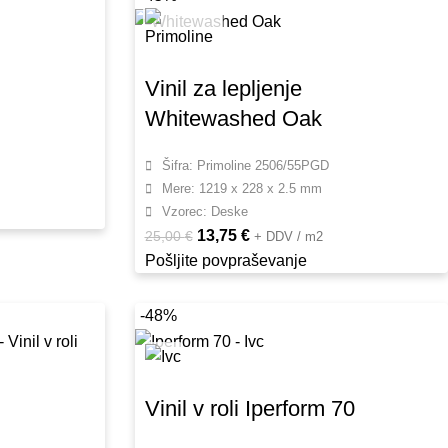
Vinil za lepljenje
Whitewashed Oak
Šifra: Primoline 2506/55PGD
Mere: 1219 x 228 x 2.5 mm
Vzorec: Deske
13,75
€
25,00
€
+ DDV / m2
Pošljite povpraševanje
-48%
Vinil v roli Iperform 70