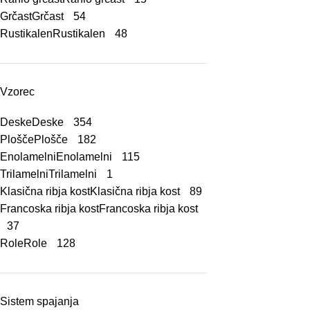
Grčast
Grčast
54
Rustikalen
Rustikalen
48
Vzorec
Deske
Deske
354
Plošče
Plošče
182
Enolamelni
Enolamelni
115
Trilamelni
Trilamelni
1
Klasična ribja kost
Klasična ribja kost
89
Francoska ribja kost
Francoska ribja kost
37
Role
Role
128
Sistem spajanja