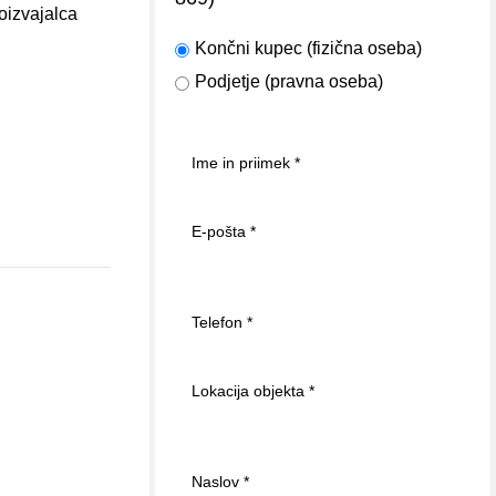
roizvajalca
Končni kupec (fizična oseba)
Podjetje (pravna oseba)