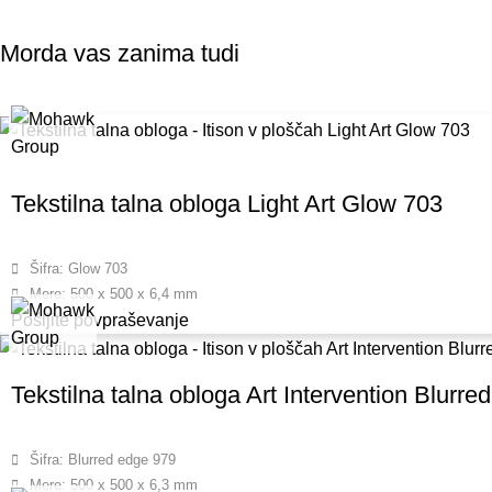
Morda vas zanima tudi
Tekstilna talna obloga Light Art Glow 703
Šifra: Glow 703
Mere: 500 x 500 x 6,4 mm
Pošljite povpraševanje
Tekstilna talna obloga Art Intervention Blurre
Šifra: Blurred edge 979
Mere: 500 x 500 x 6,3 mm