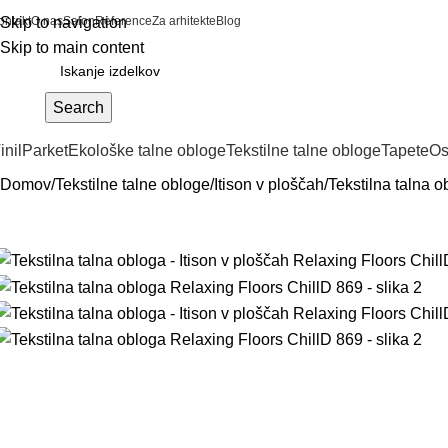
ontakt
Skip to navigation
O nas
Salon
Reference
Za arhitekte
Blog
Skip to main content
Search
inil
Parket
Ekološke talne obloge
Tekstilne talne obloge
Tapete
Os
Domov
Tekstilne talne obloge
Itison v ploščah
Tekstilna talna 