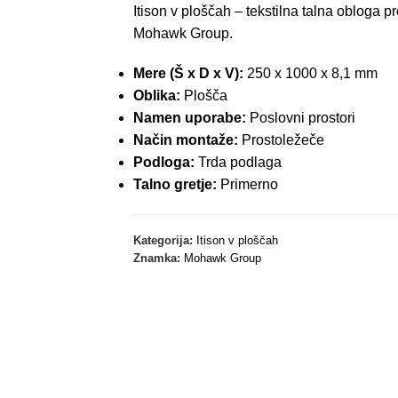
Itison v ploščah – tekstilna talna obloga p
*V primeru nakupa talne obloge z ali brez montaže.
Mohawk Group.
Mere (Š x D x V):
250 x 1000 x 8,1 mm
Oblika:
Plošča
Namen uporabe:
Poslovni prostori
Način montaže:
Prostoležeče
Podloga:
Trda podlaga
Talno gretje:
Primerno
Kategorija:
Itison v ploščah
Znamka:
Mohawk Group