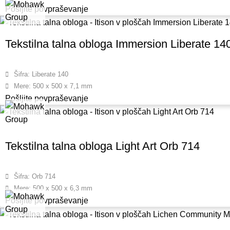
Pošljite povpraševanje
Tekstilna talna obloga Immersion Liberate 14
Šifra: Liberate 140
Mere: 500 x 500 x 7,1 mm
Pošljite povpraševanje
Tekstilna talna obloga Light Art Orb 714
Šifra: Orb 714
Mere: 500 x 500 x 6,3 mm
Pošljite povpraševanje