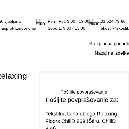
h.
9, Ljubljana
Pon - Pet: 9:00 - 19:00
01 524-79-60
 nasproti Emporiuma
Sobota: 9:00 - 13:00
ekostil@ekostil.
Brezplačna ponud
Nazaj na izdelke
Relaxing
Pošljite povpraševanje
Pošljite povpraševanje za:
Tekstilna talna obloga Relaxing
(Šifra:
Floors ChillD 869
ChillD
)
869