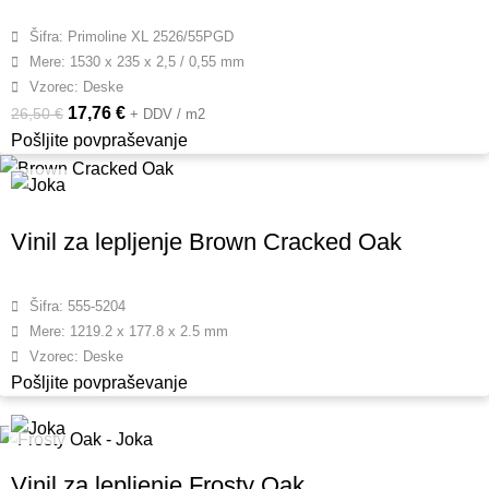
Šifra: Primoline XL 2526/55PGD
Mere: 1530 x 235 x 2,5 / 0,55 mm
Vzorec: Deske
17,76
€
26,50
€
+ DDV / m2
Pošljite povpraševanje
Vinil za lepljenje Brown Cracked Oak
Šifra: 555-5204
Mere: 1219.2 x 177.8 x 2.5 mm
Vzorec: Deske
Pošljite povpraševanje
Vinil za lepljenje Frosty Oak