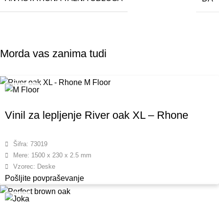
Morda vas zanima tudi
Vinil za lepljenje River oak XL – Rhone
Šifra: 73019
Mere: 1500 x 230 x 2.5 mm
Vzorec: Deske
Pošljite povpraševanje