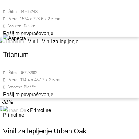
Šifra: D476524X
Mere: 1524 x 228.6 x 2.5 mm
Vzorec: Deske
Pošljite povpraševanje
Titanium
Šifra: D6223602
Mere: 914.4 x 457.2 x 2.5 mm
Vzorec: Plošče
Pošljite povpraševanje
-33%
Vinil za lepljenje Urban Oak