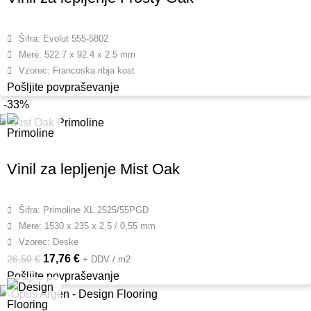
Šifra: Evolut 555-5802
Mere: 522.7 x 92.4 x 2.5 mm
Vzorec: Francoska ribja kost
Pošljite povpraševanje
-33%
Vinil za lepljenje Mist Oak
Šifra: Primoline XL 2525/55PGD
Mere: 1530 x 235 x 2,5 / 0,55 mm
Vzorec: Deske
17,76
€
26,50
€
+ DDV / m2
Pošljite povpraševanje