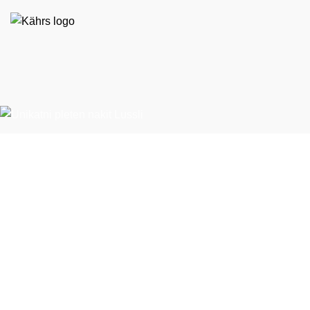
EKO STIL d. o. o.
Španska ulica 9
BTC – Hala E, nasproti Emporiuma
1000 Ljubljana
T:
01 524 79 60
E:
ekostil@ekostil.si
Ponudba
Vinil