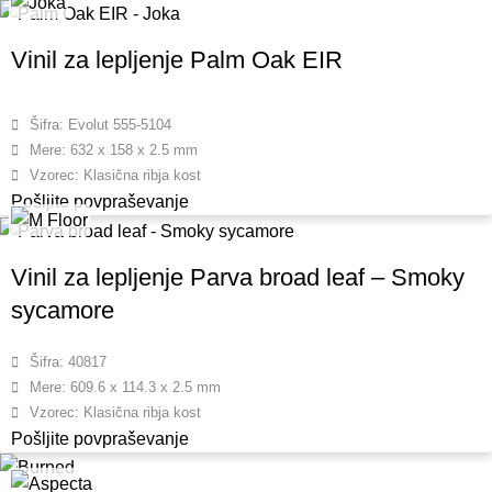
Vinil za lepljenje Palm Oak EIR
Šifra: Evolut 555-5104
Mere: 632 x 158 x 2.5 mm
Vzorec: Klasična ribja kost
Pošljite povpraševanje
Vinil za lepljenje Parva broad leaf – Smoky
sycamore
Šifra: 40817
Mere: 609.6 x 114.3 x 2.5 mm
Vzorec: Klasična ribja kost
Pošljite povpraševanje