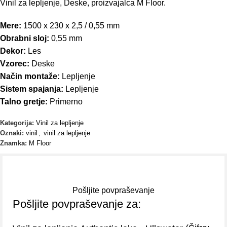
Vinil za lepljenje, Deske, proizvajalca M Floor.
Mere:
1500 x 230 x 2,5 / 0,55 mm
Obrabni sloj:
0,55 mm
Dekor:
Les
Vzorec:
Deske
Način montaže:
Lepljenje
Sistem spajanja:
Lepljenje
Talno gretje:
Primerno
Kategorija:
Vinil za lepljenje
Oznaki:
vinil
,
vinil za lepljenje
Znamka:
M Floor
Pošljite povpraševanje
Pošljite povpraševanje za: