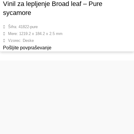
Vinil za lepljenje Broad leaf – Pure
sycamore
Šifra: 41822-pure
Mere: 1219.2 x 184.2 x 2.5 mm
Vzorec: Deske
Pošljite povpraševanje