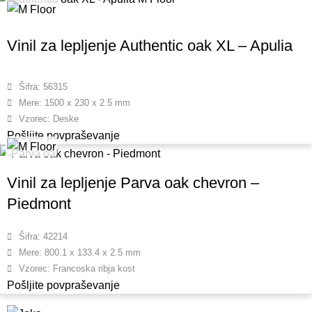
Vinil za lepljenje Authentic oak XL – Apulia
Šifra: 56315
Mere: 1500 x 230 x 2.5 mm
Vzorec: Deske
Pošljite povpraševanje
Vinil za lepljenje Parva oak chevron –
Piedmont
Šifra: 42214
Mere: 800.1 x 133.4 x 2.5 mm
Vzorec: Francoska ribja kost
Pošljite povpraševanje