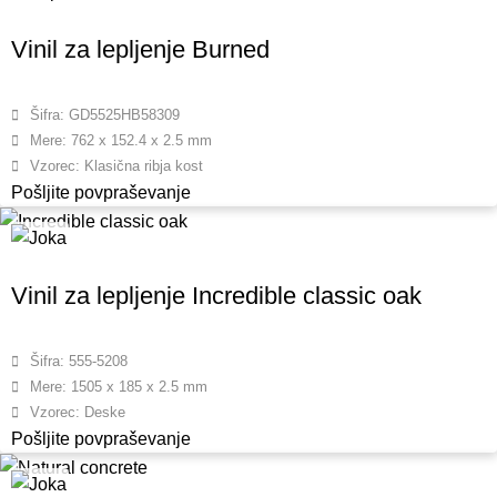
Vinil za lepljenje Burned
Šifra: GD5525HB58309
Mere: 762 x 152.4 x 2.5 mm
Vzorec: Klasična ribja kost
Pošljite povpraševanje
Vinil za lepljenje Incredible classic oak
Šifra: 555-5208
Mere: 1505 x 185 x 2.5 mm
Vzorec: Deske
Pošljite povpraševanje