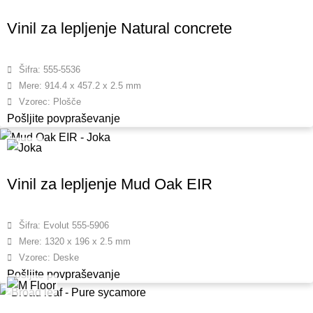
Vinil za lepljenje Natural concrete
Šifra: 555-5536
Mere: 914.4 x 457.2 x 2.5 mm
Vzorec: Plošče
Pošljite povpraševanje
Vinil za lepljenje Mud Oak EIR
Šifra: Evolut 555-5906
Mere: 1320 x 196 x 2.5 mm
Vzorec: Deske
Pošljite povpraševanje