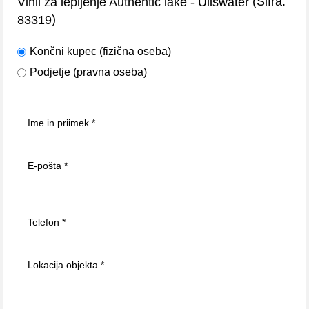
(Šifra:
Vinil za lepljenje Authentic lake - Ullswater
)
83319
Končni kupec (fizična oseba)
Podjetje (pravna oseba)