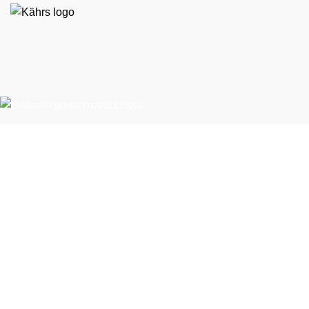
EKO STIL d. o. o.
Španska ulica 9
BTC – Hala E, nasproti Emporiuma
1000 Ljubljana
T:
01 524 79 60
E:
ekostil@ekostil.si
Ponudba
Vinil