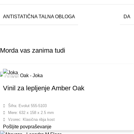
ANTISTATIČNA TALNA OBLOGA
DA
Morda vas zanima tudi
Vinil za lepljenje Amber Oak
Šifra: Evolut 555-5103
Mere: 632 x 158 x 2.5 mm
Vzorec: Klasična ribja kost
Pošljite povpraševanje