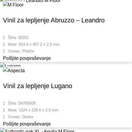
Vinil za lepljenje Abruzzo – Leandro
Šifra: 60202
Mere: 914.4 x 457.2 x 2.5 mm
Vzorec: Plošče
Pošljite povpraševanje
Vinil za lepljenje Lugano
Šifra: D476550X
Mere: 1524 x 228.6 x 2.5 mm
Vzorec: Deske
Pošljite povpraševanje