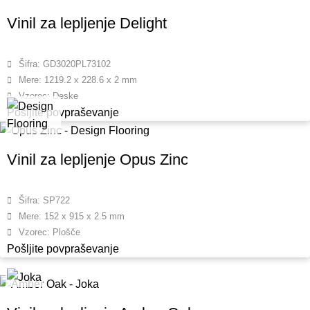
Vinil za lepljenje Delight
Šifra: GD3020PL73102
Mere: 1219.2 x 228.6 x 2 mm
Vzorec: Deske
Pošljite povpraševanje
Vinil za lepljenje Opus Zinc
Šifra: SP722
Mere: 152 x 915 x 2.5 mm
Vzorec: Plošče
Pošljite povpraševanje