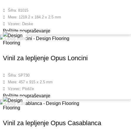
Šifra: 81015
Mere: 1219.2 x 184.2 x 2.5 mm
Vzorec: Deske
Pošljite povpraševanje
Vinil za lepljenje Opus Loncini
Šifra: SP730
Mere: 457 x 915 x 2.5 mm
Vzorec: Plošče
Pošljite povpraševanje
Vinil za lepljenje Opus Casablanca