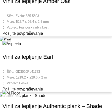
Vinil za lepljenje Amber Oak
Šifra: Evolut 555-5803
Mere: 522.7 x 92.4 x 2.5 mm
Vzorec: Francoska ribja kost
Pošljite povpraševanje
Vinil za lepljenje Earl
Šifra: GD3020PL41723
Mere: 1219.2 x 228.6 x 2 mm
Vzorec: Deske
Pošljite povpraševanje
Vinil za lepljenje Authentic plank – Shade