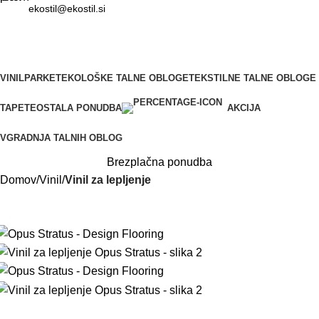
ekostil@ekostil.si
VINIL
PARKET
EKOLOŠKE TALNE OBLOGE
TEKSTILNE TALNE OBLOGE
TAPETE
OSTALA PONUDBA
AKCIJA
VGRADNJA TALNIH OBLOG
Brezplačna ponudba
Domov
Vinil
Vinil za lepljenje