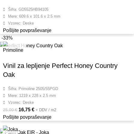
Šifra: GD5525HB94105
Mere: 609.6 x 101.6 x 2.5 mm
Vzorec: Deske
Pošljite povpraševanje
-33%
Vinil za lepljenje Perfect Honey Country
Oak
Šifra: Primoline 2505/55PGD
Mere: 1219 x 228 x 2.5 mm
Vzorec: Deske
16,75
€
25,00
€
+ DDV / m2
Pošljite povpraševanje