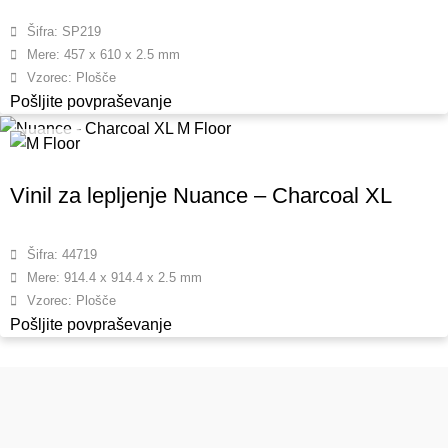
Šifra: SP219
Mere: 457 x 610 x 2.5 mm
Vzorec: Plošče
Pošljite povpraševanje
Vinil za lepljenje Nuance – Charcoal XL
Šifra: 44719
Mere: 914.4 x 914.4 x 2.5 mm
Vzorec: Plošče
Pošljite povpraševanje