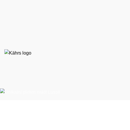
EKO STIL d. o. o.
Španska ulica 9
BTC – Hala E, nasproti Emporiuma
1000 Ljubljana