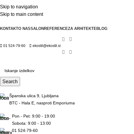
Skip to navigation
Skip to main content
KONTAKT
O NAS
SALON
REFERENCE
ZA ARHITEKTE
BLOG
01 524-79-60
ekostil@ekostil.si
Search
Španska ulica 9, Ljubljana
BTC - Hala E, nasproti Emporiuma
Pon - Pet: 9:00 - 19:00
Sobota: 9:00 - 13:00
01 524-79-60