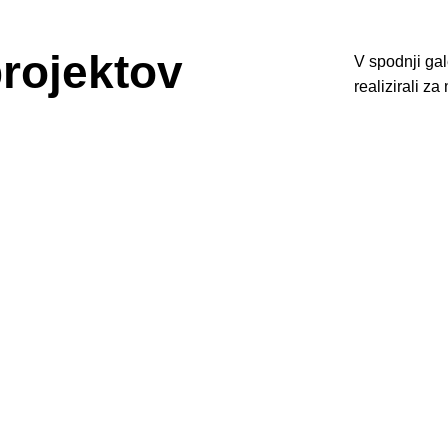
projektov
V spodnji gal
realizirali za