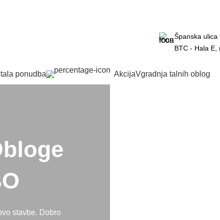
Kakovostne vinilne talne obloge po posebnih akcijskih cena
Ponudba velja le omejen čas.
Španska ulica 
BTC - Hala E,
PREMIUM VINIL ZA LEPLJENJE
tala ponudba
Akcija
Vgradnja talnih oblog
PREVERI PONUDBO
*V primeru nakupa talne obloge skupaj z montažo.
PREMIUM VINIL EVP KLIK
Obloge
PREVERI PONUDBO
*V primeru nakupa talne obloge z ali brez montaže.
BO
PREMIUM VINIL LOOSELAY
PREVERI PONUDBO
ovo stavbe. Dobro