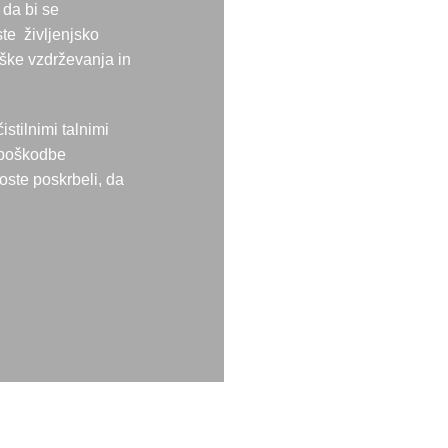
 da bi se
*V primeru nakupa talne obloge z ali brez montaže.
ste življenjsko
oške vzdrževanja in
stilnimi talnimi
o poškodbe
oste poskrbeli, da