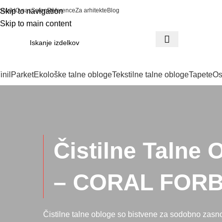
ontakt
Skip to navigation
O nas
Salon
Reference
Za arhitekte
Blog
Skip to main content
inil
Parket
Ekološke talne obloge
Tekstilne talne obloge
Tapete
Os
Čistilne Talne 
– CORAL FOR
Čistilne talne obloge so bistvene za sodobno zasn