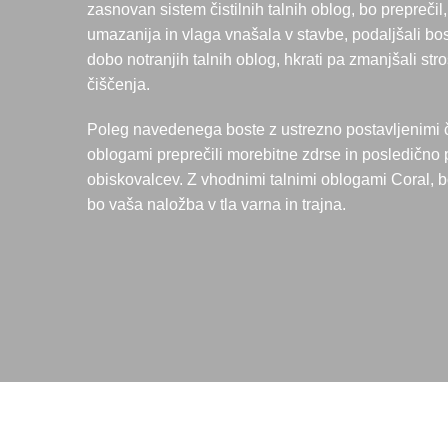
zasnovan sistem čistilnih talnih oblog, bo preprečil,
umazanija in vlaga vnašala v stavbe, podaljšali bo
dobo notranjih talnih oblog, hkrati pa zmanjšali str
čiščenja.
Poleg navedenega boste z ustrezno postavljenimi či
oblogami preprečili morebitne zdrse in posledičn
obiskovalcev. Z vhodnimi talnimi oblogami Coral, b
bo vaša naložba v tla varna in trajna.