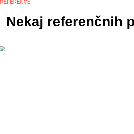
REFERENCE
Nekaj referenčnih 
Tekstilne talne obloge
Poslovni prostori ROTO
Vinilne talne obloge
Knjižnica Kulturni dom Škocjan