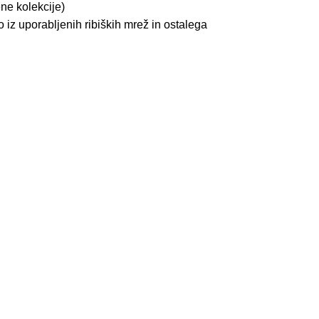
ene kolekcije)
o iz uporabljenih ribiških mrež in ostalega