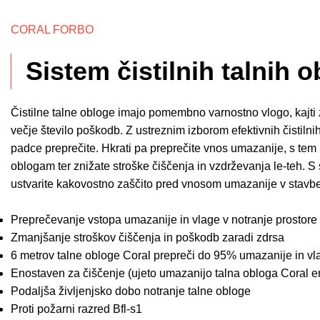
CORAL FORBO
Sistem čistilnih talnih 
Čistilne talne obloge imajo pomembno varnostno vlogo, kajti 
večje število poškodb. Z ustreznim izborom efektivnih čistilnih
padce preprečite. Hkrati pa preprečite vnos umazanije, s tem 
oblogam ter znižate stroške čiščenja in vzdrževanja le-teh. S 
ustvarite kakovostno zaščito pred vnosom umazanije v stavbe
Preprečevanje vstopa umazanije in vlage v notranje prostore
Zmanjšanje stroškov čiščenja in poškodb zaradi zdrsa
6 metrov talne obloge Coral prepreči do 95% umazanije in vla
Enostaven za čiščenje (ujeto umazanijo talna obloga Coral e
Podaljša življenjsko dobo notranje talne obloge
Proti požarni razred Bfl-s1