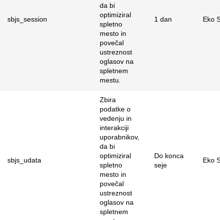
da bi
optimiziral
sbjs_session
1 dan
Eko S
spletno
mesto in
povečal
ustreznost
oglasov na
spletnem
mestu.
Zbira
podatke o
vedenju in
interakciji
uporabnikov,
da bi
optimiziral
Do konca
sbjs_udata
Eko S
spletno
seje
mesto in
povečal
ustreznost
oglasov na
spletnem