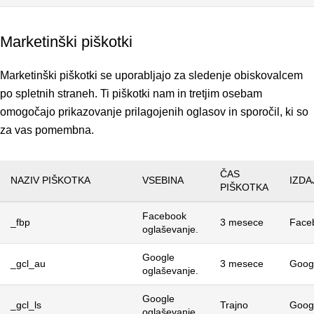
Marketinški piškotki
Marketinški piškotki se uporabljajo za sledenje obiskovalcem
po spletnih straneh. Ti piškotki nam in tretjim osebam
omogočajo prikazovanje prilagojenih oglasov in sporočil, ki so
za vas pomembna.
ČAS
NAZIV PIŠKOTKA
VSEBINA
IZDA
PIŠKOTKA
Facebook
_fbp
3 mesece
Face
oglaševanje.
Google
_gcl_au
3 mesece
Goog
oglaševanje.
Google
_gcl_ls
Trajno
Goog
oglaševanje.