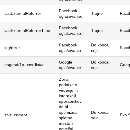
Facebook
lastExternalReferrer
Trajno
Face
oglaševanje.
Facebook
lastExternalReferrerTime
Trajno
Face
oglaševanje.
Facebook
Do konca
log/error
Face
oglaševanje.
seje
Google
Do konca
pagead/1p-user-list/#
Goog
oglaševanje.
seje
Zbira
podatke o
vedenju in
interakciji
uporabnikov,
da bi
optimiziral
Do konca
sbjs_current
Eko S
spletno
seje
mesto in
povečal