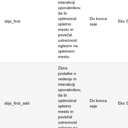
interakciji
uporabnikov,
da bi
optimiziral
Do konca
sbjs_first
Eko S
spletno
seje
mesto in
povečal
ustreznost
oglasov na
spletnem
mestu.
Zbira
podatke o
vedenju in
interakciji
uporabnikov,
da bi
optimiziral
Do konca
sbjs_first_add
Eko S
spletno
seje
mesto in
povečal
ustreznost
oglasov na