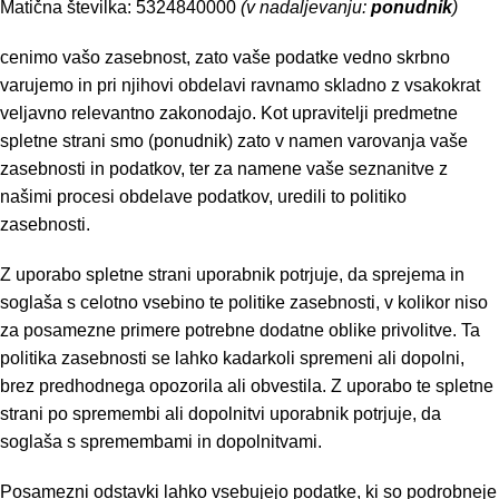
Matična številka: 5324840000
(v nadaljevanju:
ponudnik
)
cenimo vašo zasebnost, zato vaše podatke vedno skrbno
varujemo in pri njihovi obdelavi ravnamo skladno z vsakokrat
veljavno relevantno zakonodajo. Kot upravitelji predmetne
spletne strani smo (ponudnik) zato v namen varovanja vaše
zasebnosti in podatkov, ter za namene vaše seznanitve z
našimi procesi obdelave podatkov, uredili to politiko
zasebnosti.
Z uporabo spletne strani uporabnik potrjuje, da sprejema in
soglaša s celotno vsebino te politike zasebnosti, v kolikor niso
za posamezne primere potrebne dodatne oblike privolitve. Ta
politika zasebnosti se lahko kadarkoli spremeni ali dopolni,
brez predhodnega opozorila ali obvestila. Z uporabo te spletne
strani po spremembi ali dopolnitvi uporabnik potrjuje, da
soglaša s spremembami in dopolnitvami.
Posamezni odstavki lahko vsebujejo podatke, ki so podrobneje