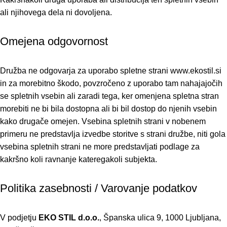
ali njihovega dela ni dovoljena.
Omejena odgovornost
Družba ne odgovarja za uporabo spletne strani www.ekostil.si
in za morebitno škodo, povzročeno z uporabo tam nahajajočih
se spletnih vsebin ali zaradi tega, ker omenjena spletna stran
morebiti ne bi bila dostopna ali bi bil dostop do njenih vsebin
kako drugače omejen. Vsebina spletnih strani v nobenem
primeru ne predstavlja izvedbe storitve s strani družbe, niti gola
vsebina spletnih strani ne more predstavljati podlage za
kakršno koli ravnanje kateregakoli subjekta.
Politika zasebnosti / Varovanje podatkov
V podjetju
EKO STIL d.o.o.
, Španska ulica 9, 1000 Ljubljana,