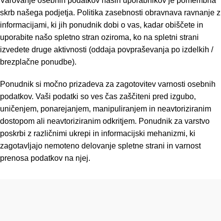
Varovanje osebnih podatkov naših uporabnikov je pomembna
skrb našega podjetja. Politika zasebnosti obravnava ravnanje z
informacijami, ki jih ponudnik dobi o vas, kadar obiščete in
uporabite našo spletno stran oziroma, ko na spletni strani
izvedete druge aktivnosti (oddaja povpraševanja po izdelkih /
brezplačne ponudbe).
Ponudnik si močno prizadeva za zagotovitev varnosti osebnih
podatkov. Vaši podatki so ves čas zaščiteni pred izgubo,
uničenjem, ponarejanjem, manipuliranjem in neavtoriziranim
dostopom ali neavtoriziranim odkritjem. Ponudnik za varstvo
poskrbi z različnimi ukrepi in informacijski mehanizmi, ki
zagotavljajo nemoteno delovanje spletne strani in varnost
prenosa podatkov na njej.