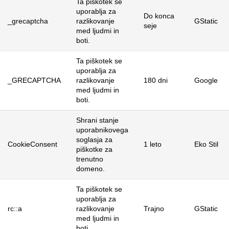
Ta piškotek se
uporablja za
Do konca
_grecaptcha
razlikovanje
GStatic
seje
med ljudmi in
boti.
Ta piškotek se
uporablja za
_GRECAPTCHA
razlikovanje
180 dni
Google
med ljudmi in
boti.
Shrani stanje
uporabnikovega
soglasja za
CookieConsent
1 leto
Eko Stil
piškotke za
trenutno
domeno.
Ta piškotek se
uporablja za
rc::a
razlikovanje
Trajno
GStatic
med ljudmi in
boti.