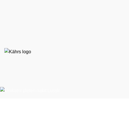
EKO STIL d. o. o.
Španska ulica 9
BTC – Hala E, nasproti Emporiuma
1000 Ljubljana