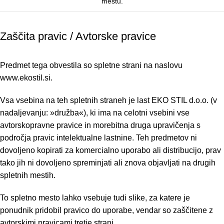
mestu.
Zaščita pravic / Avtorske pravice
Predmet tega obvestila so spletne strani na naslovu
www.ekostil.si.
Vsa vsebina na teh spletnih straneh je last EKO STIL d.o.o. (v
nadaljevanju: »družba«), ki ima na celotni vsebini vse
avtorskopravne pravice in morebitna druga upravičenja s
področja pravic intelektualne lastnine. Teh predmetov ni
dovoljeno kopirati za komercialno uporabo ali distribucijo, prav
tako jih ni dovoljeno spreminjati ali znova objavljati na drugih
spletnih mestih.
To spletno mesto lahko vsebuje tudi slike, za katere je
ponudnik pridobil pravico do uporabe, vendar so zaščitene z
avtorskimi pravicami tretje strani.