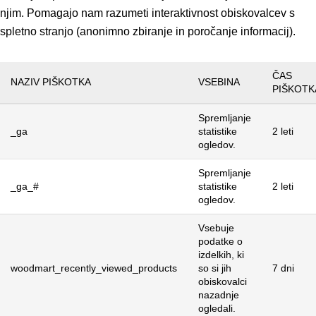
njim. Pomagajo nam razumeti interaktivnost obiskovalcev s
spletno stranjo (anonimno zbiranje in poročanje informacij).
ČAS
NAZIV PIŠKOTKA
VSEBINA
PIŠKOTK
Spremljanje
_ga
statistike
2 leti
ogledov.
Spremljanje
_ga_#
statistike
2 leti
ogledov.
Vsebuje
podatke o
izdelkih, ki
woodmart_recently_viewed_products
so si jih
7 dni
obiskovalci
nazadnje
ogledali.