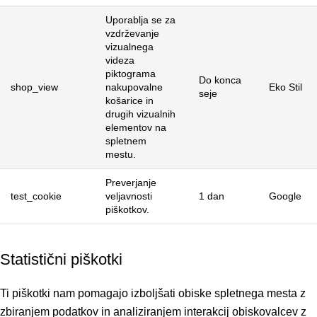
Uporablja se za
vzdrževanje
vizualnega
videza
piktograma
Do konca
shop_view
nakupovalne
Eko Stil
seje
košarice in
drugih vizualnih
elementov na
spletnem
mestu.
Preverjanje
test_cookie
veljavnosti
1 dan
Google
piškotkov.
Statistični piškotki
Ti piškotki nam pomagajo izboljšati obiske spletnega mesta z
zbiranjem podatkov in analiziranjem interakcij obiskovalcev z