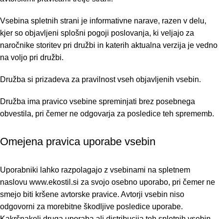
Vsebina spletnih strani je informativne narave, razen v delu,
kjer so objavljeni splošni pogoji poslovanja, ki veljajo za
naročnike storitev pri družbi in katerih aktualna verzija je vedno
na voljo pri družbi.
Družba si prizadeva za pravilnost vseh objavljenih vsebin.
Družba ima pravico vsebine spreminjati brez posebnega
obvestila, pri čemer ne odgovarja za posledice teh sprememb.
Omejena pravica uporabe vsebin
Uporabniki lahko razpolagajo z vsebinami na spletnem
naslovu www.ekostil.si za svojo osebno uporabo, pri čemer ne
smejo biti kršene avtorske pravice. Avtorji vsebin niso
odgovorni za morebitne škodljive posledice uporabe.
Kakršnakoli druga uporaba ali distribucija teh spletnih vsebin