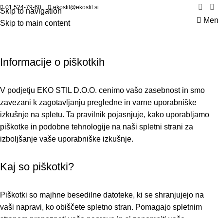
01 524-79-60
ekostil@ekostil.si
Skip to navigation
Men
Skip to main content
Politika zasebnosti & piškotki
Informacije o piškotkih
V podjetju EKO STIL D.O.O. cenimo vašo zasebnost in smo
zavezani k zagotavljanju pregledne in varne uporabniške
izkušnje na spletu. Ta pravilnik pojasnjuje, kako uporabljamo
piškotke in podobne tehnologije na naši spletni strani za
izboljšanje vaše uporabniške izkušnje.
Kaj so piškotki?
Piškotki so majhne besedilne datoteke, ki se shranjujejo na
vaši napravi, ko obiščete spletno stran. Pomagajo spletnim