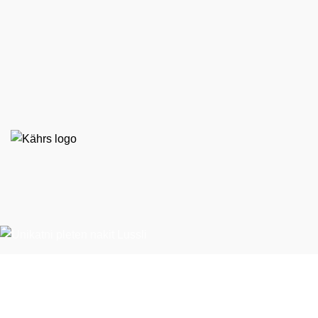
EKO STIL d. o. o.
Španska ulica 9
BTC – Hala E, nasproti Emporiuma
1000 Ljubljana