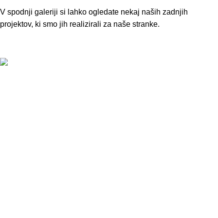
V spodnji galeriji si lahko ogledate nekaj naših zadnjih
projektov, ki smo jih realizirali za naše stranke.
Tekstilne talne obloge
Poslovni prostori ROTO
Vinilne talne obloge
Knjižnica Kulturni dom Škocjan