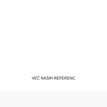
Tekstilne talne obloge
Gostinski lokal Luft – Fun dining & cocktails
Maribor
Tekstilne talne obloge
Poslovni prostori Enertron Ljubljana
VEČ NAŠIH REFERENC