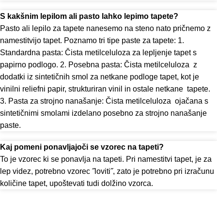
S kakšnim lepilom ali pasto lahko lepimo tapete?
Pasto ali lepilo za tapete nanesemo na steno nato pričnemo z
namestitvijo tapet. Poznamo tri tipe paste za tapete: 1.
Standardna pasta: Čista metilceluloza za lepljenje tapet s
papirno podlogo. 2. Posebna pasta: Čista metilceluloza z
dodatki iz sintetičnih smol za netkane podloge tapet, kot je
vinilni reliefni papir, strukturiran vinil in ostale netkane tapete.
3. Pasta za strojno nanašanje: Čista metilceluloza ojačana s
sintetičnimi smolami izdelano posebno za strojno nanašanje
paste.
Kaj pomeni ponavljajoči se vzorec na tapeti?
To je vzorec ki se ponavlja na tapeti. Pri namestitvi tapet, je za
lep videz, potrebno vzorec ˝loviti˝, zato je potrebno pri izračunu
količine tapet, upoštevati tudi dolžino vzorca.