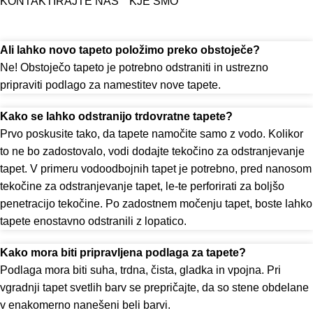
KONTAKTIRAJTE NAS
KJE SMO
Ali lahko novo tapeto položimo preko obstoječe?
Ne! Obstoječo tapeto je potrebno odstraniti in ustrezno
pripraviti podlago za namestitev nove tapete.
Kako se lahko odstranijo trdovratne tapete?
Prvo poskusite tako, da tapete namočite samo z vodo. Kolikor
to ne bo zadostovalo, vodi dodajte tekočino za odstranjevanje
tapet. V primeru vodoodbojnih tapet je potrebno, pred nanosom
tekočine za odstranjevanje tapet, le-te perforirati za boljšo
penetracijo tekočine. Po zadostnem močenju tapet, boste lahko
tapete enostavno odstranili z lopatico.
Kako mora biti pripravljena podlaga za tapete?
Podlaga mora biti suha, trdna, čista, gladka in vpojna. Pri
vgradnji tapet svetlih barv se prepričajte, da so stene obdelane
v enakomerno nanešeni beli barvi.