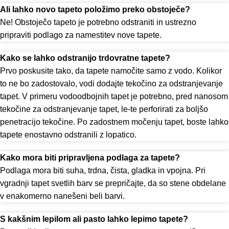
Ali lahko novo tapeto položimo preko obstoječe?
Ne! Obstoječo tapeto je potrebno odstraniti in ustrezno
pripraviti podlago za namestitev nove tapete.
Kako se lahko odstranijo trdovratne tapete?
Prvo poskusite tako, da tapete namočite samo z vodo. Kolikor
to ne bo zadostovalo, vodi dodajte tekočino za odstranjevanje
tapet. V primeru vodoodbojnih tapet je potrebno, pred nanosom
tekočine za odstranjevanje tapet, le-te perforirati za boljšo
penetracijo tekočine. Po zadostnem močenju tapet, boste lahko
tapete enostavno odstranili z lopatico.
Kako mora biti pripravljena podlaga za tapete?
Podlaga mora biti suha, trdna, čista, gladka in vpojna. Pri
vgradnji tapet svetlih barv se prepričajte, da so stene obdelane
v enakomerno nanešeni beli barvi.
S kakšnim lepilom ali pasto lahko lepimo tapete?