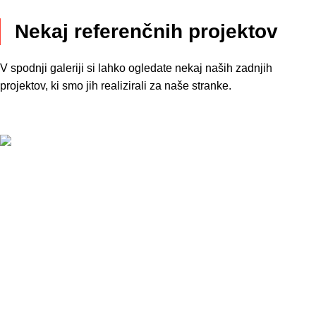
Nekaj referenčnih projektov
V spodnji galeriji si lahko ogledate nekaj naših zadnjih
projektov, ki smo jih realizirali za naše stranke.
Tekstilne talne obloge
Poslovni prostori ROTO
Vinilne talne obloge