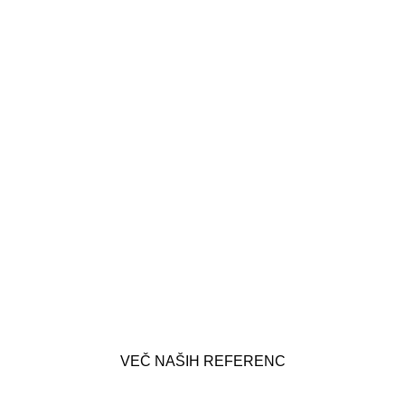
Villa Mimosa Zambratija, PVC talna obloga
Tekstilne talne obloge
Gostinski lokal Luft – Fun dining & cocktails
Maribor
Tekstilne talne obloge
Poslovni prostori Enertron Ljubljana
VEČ NAŠIH REFERENC