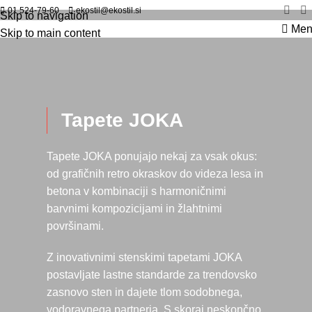
01 524-79-60
ekostil@ekostil.si
Skip to navigation
Men
Skip to main content
Tapete JOKA
Tapete JOKA ponujajo nekaj za vsak okus:
od grafičnih retro okraskov do videza lesa in
betona v kombinaciji s harmoničnimi
barvnimi kompozicijami in žlahtnimi
površinami.
Z inovativnimi stenskimi tapetami JOKA
postavljate lastne standarde za trendovsko
zasnovo sten in dajete tlom sodobnega,
vodoravnega partnerja. S skoraj neskončno