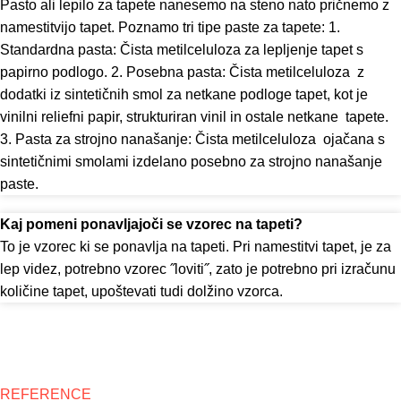
Pasto ali lepilo za tapete nanesemo na steno nato pričnemo z
namestitvijo tapet. Poznamo tri tipe paste za tapete: 1.
Standardna pasta: Čista metilceluloza za lepljenje tapet s
papirno podlogo. 2. Posebna pasta: Čista metilceluloza z
dodatki iz sintetičnih smol za netkane podloge tapet, kot je
vinilni reliefni papir, strukturiran vinil in ostale netkane tapete.
3. Pasta za strojno nanašanje: Čista metilceluloza ojačana s
sintetičnimi smolami izdelano posebno za strojno nanašanje
paste.
Kaj pomeni ponavljajoči se vzorec na tapeti?
To je vzorec ki se ponavlja na tapeti. Pri namestitvi tapet, je za
lep videz, potrebno vzorec ˝loviti˝, zato je potrebno pri izračunu
količine tapet, upoštevati tudi dolžino vzorca.
REFERENCE