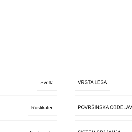
VRSTA LESA
Svetla
POVRŠINSKA OBDELA
Rustikalen
 (fizična oseba)