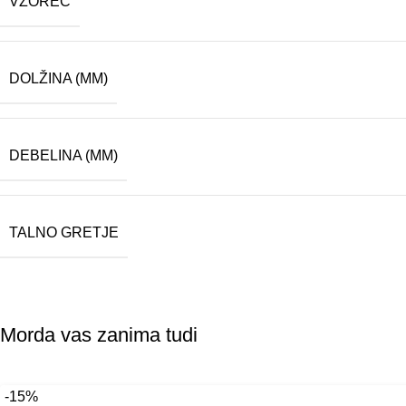
VZOREC
Podjetje (p
DOLŽINA (MM)
DEBELINA (MM)
TALNO GRETJE
Morda vas zanima tudi
-15%