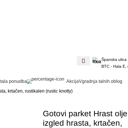
Španska ulica 
BTC - Hala E,
tala ponudba
Akcija
Vgradnja talnih oblog
a, krtačen, rustikalen (rustic knotty)
Gotovi parket Hrast olj
izgled hrasta, krtačen,