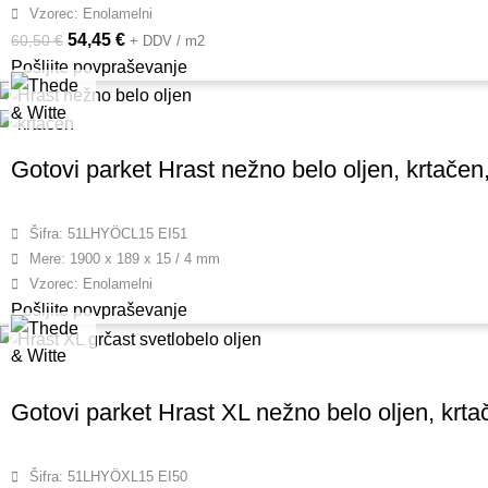
Vzorec: Enolamelni
54,45
€
60,50
€
+ DDV / m2
Pošljite povpraševanje
Gotovi parket Hrast nežno belo oljen, krtačen,
Šifra: 51LHYÖCL15 EI51
Mere: 1900 x 189 x 15 / 4 mm
Vzorec: Enolamelni
Pošljite povpraševanje
Gotovi parket Hrast XL nežno belo oljen, krtač
Šifra: 51LHYÖXL15 EI50