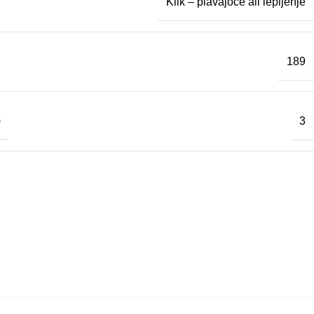
Klik – plavajoče ali lepljenje
189
)
3