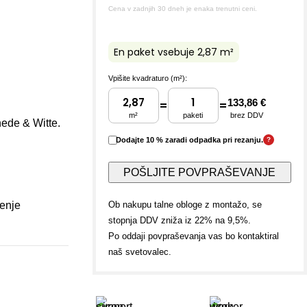
Cena v zadnjih 30 dneh je enaka trenutni ceni.
En paket vsebuje 2,87 m²
Vpišite kvadraturo (m²):
133,86 €
=
=
m²
paketi
brez DDV
hede & Witte.
Dodajte 10 % zaradi odpadka pri rezanju.
?
POŠLJITE POVPRAŠEVANJE
jenje
Ob nakupu talne obloge z montažo, se
stopnja DDV zniža iz 22% na 9,5%.
Po oddaji povpraševanja vas bo kontaktiral
naš svetovalec.