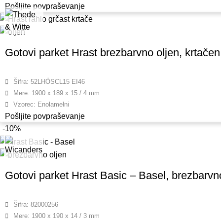
Pošljite povpraševanje
Gotovi parket Hrast brezbarvno oljen, krtačen, 
Šifra: 52LHÖSCL15 EI46
Mere: 1900 x 189 x 15 / 4 mm
Vzorec: Enolamelni
Pošljite povpraševanje
-10%
Gotovi parket Hrast Basic – Basel, brezbarvno
Šifra: 82000256
Mere: 1900 x 190 x 14 / 3 mm