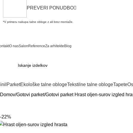
PREVERI PONUDBO
*V primeru nakupa talne obloge z ali brez montaže.
ontakt
O nas
Salon
Reference
Za arhitekte
Blog
inil
Parket
Ekološke talne obloge
Tekstilne talne obloge
Tapete
Os
Domov
Gotovi parket
Gotovi parket Hrast oljen-surov izgled hrast
-22%