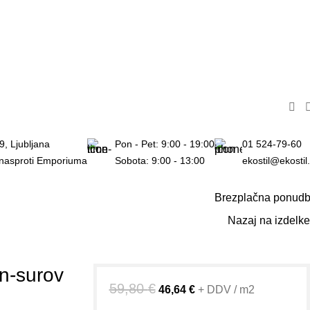
9, Ljubljana
Pon - Pet: 9:00 - 19:00
01 524-79-60
 nasproti Emporiuma
Sobota: 9:00 - 13:00
ekostil@ekostil.
Brezplačna ponud
Nazaj na izdelke
en-surov
59,80
€
46,64
€
+ DDV / m2