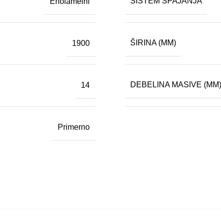
SISTEM SPAJANJA
Enolamelni
ravna oseba)
ŠIRINA (MM)
1900
DEBELINA MASIVE (MM
14
Primerno