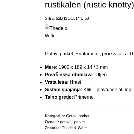
rustikalen (rustic knotty)
Šifra:
52LHSOCL14 EI68
Gotovi parket, Enolamelni, proizvajalca T
Mere:
1900 x 189 x 14 / 3 mm
Površinska obdelava:
Oljen
Vrsta lesa:
Hrast
Sistem spajanja:
Klik – plavajoče ali lepl
Talno gretje:
Primerno
Kategorija:
Gotovi parket
Oznaki:
gotovi
,
parket
Znamka:
Thede & Witte