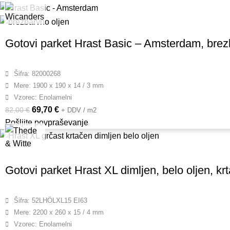
Dodatne inform
Gotovi parket Hrast Basic – Amsterdam, brez
Šifra: 82000268
Mere: 1900 x 190 x 14 / 3 mm
Vzorec: Enolamelni
69,70
€
82,00
€
+ DDV / m2
Pošljite povpraševanje
Strinjam se
Gotovi parket Hrast XL dimljen, belo oljen, krt
povpraševanje
Več o obdelavi
Šifra: 52LHÖLXL15 EI63
Mere: 2200 x 260 x 15 / 4 mm
Vzorec: Enolamelni