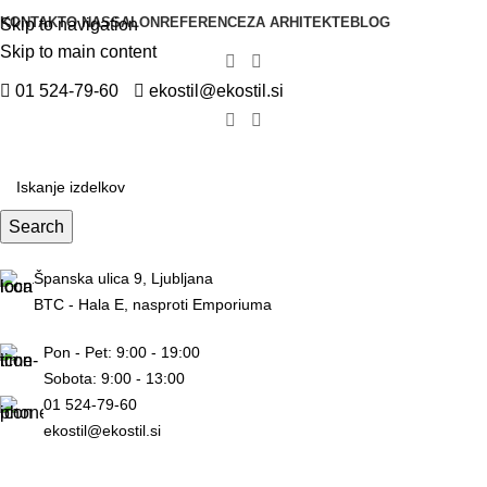
KONTAKT
O NAS
SALON
REFERENCE
ZA ARHITEKTE
BLOG
Skip to navigation
Skip to main content
01 524-79-60
ekostil@ekostil.si
Search
Španska ulica 9, Ljubljana
BTC - Hala E, nasproti Emporiuma
Pon - Pet: 9:00 - 19:00
Sobota: 9:00 - 13:00
01 524-79-60
ekostil@ekostil.si