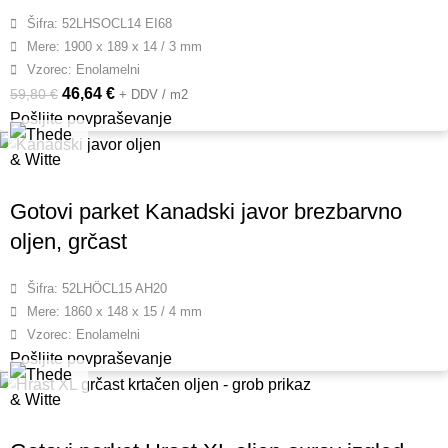
Šifra: 52LHSOCL14 EI68
Mere: 1900 x 189 x 14 / 3 mm
Vzorec: Enolamelni
46,64
€
59,80
€
+ DDV / m2
Pošljite povpraševanje
Gotovi parket Kanadski javor brezbarvno
oljen, grčast
Šifra: 52LHÖCL15 AH20
Mere: 1860 x 148 x 15 / 4 mm
Vzorec: Enolamelni
Pošljite povpraševanje