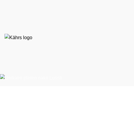
EKO STIL d. o. o.
Španska ulica 9
BTC – Hala E, nasproti Emporiuma
1000 Ljubljana
T:
01 524 79 60
E:
ekostil@ekostil.si