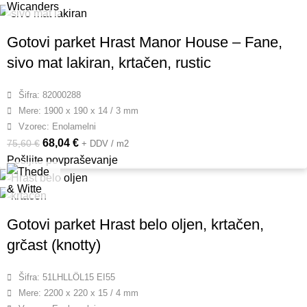
Gotovi parket Hrast Manor House – Fane,
sivo mat lakiran, krtačen, rustic
Šifra: 82000288
Mere: 1900 x 190 x 14 / 3 mm
Vzorec: Enolamelni
68,04
€
75,60
€
+ DDV / m2
Pošljite povpraševanje
Gotovi parket Hrast belo oljen, krtačen,
grčast (knotty)
Šifra: 51LHLLÖL15 EI55
Mere: 2200 x 220 x 15 / 4 mm