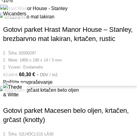
-10%
Gotovi parket Hrast Manor House – Stanley,
brezbarvno mat lakiran, krtačen, rustic
Šifra: 82000287
Mere: 1900 x 190 x 14 / 3 mm
Vzorec: Enolamelni
60,30
€
67,00
€
+ DDV / m2
Pošljite povpraševanje
Gotovi parket Macesen belo oljen, krtačen,
grčast (knotty)
Šifra: 52LHÖCLS15 LÄ30