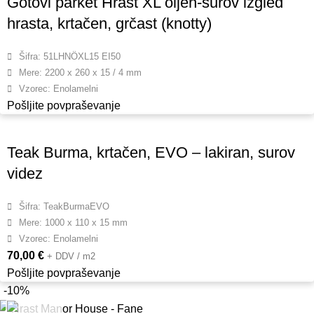
Gotovi parket Hrast XL oljen-surov izgled
hrasta, krtačen, grčast (knotty)
Šifra: 51LHNÖXL15 EI50
Mere: 2200 x 260 x 15 / 4 mm
Vzorec: Enolamelni
Pošljite povpraševanje
Teak Burma, krtačen, EVO – lakiran, surov
videz
Šifra: TeakBurmaEVO
Mere: 1000 x 110 x 15 mm
Vzorec: Enolamelni
70,00
€
+ DDV / m2
Pošljite povpraševanje
-10%