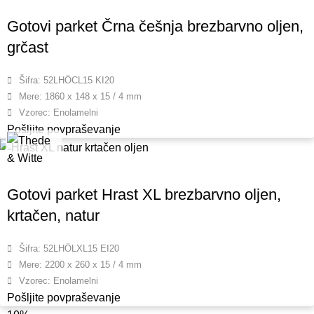
Gotovi parket Črna češnja brezbarvno oljen,
grčast
Šifra: 52LHÖCL15 KI20
Mere: 1860 x 148 x 15 / 4 mm
Vzorec: Enolamelni
Pošljite povpraševanje
Gotovi parket Hrast XL brezbarvno oljen,
krtačen, natur
Šifra: 52LHÖLXL15 EI20
Mere: 2200 x 260 x 15 / 4 mm
Vzorec: Enolamelni
Pošljite povpraševanje