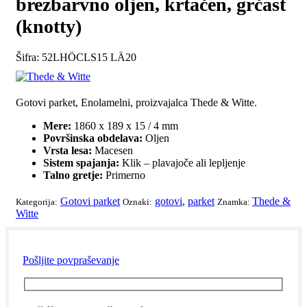
brezbarvno oljen, krtačen, grčast
(knotty)
Šifra:
52LHÖCLS15 LÄ20
Gotovi parket, Enolamelni, proizvajalca Thede & Witte.
Mere:
1860 x 189 x 15 / 4 mm
Površinska obdelava:
Oljen
Vrsta lesa:
Macesen
Sistem spajanja:
Klik – plavajoče ali lepljenje
Talno gretje:
Primerno
Gotovi parket
gotovi
,
parket
Thede &
Kategorija:
Oznaki:
Znamka:
Witte
Pošljite povpraševanje