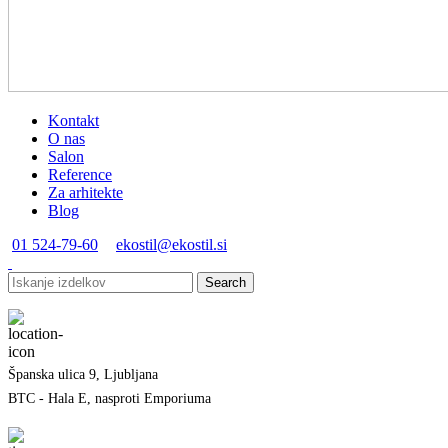
Kontakt
O nas
Salon
Reference
Za arhitekte
Blog
01 524-79-60
ekostil@ekostil.si
Search
Španska ulica 9, Ljubljana
BTC - Hala E, nasproti Emporiuma