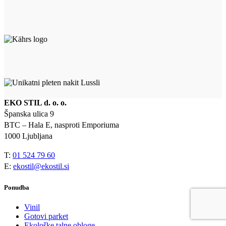
EKO STIL d. o. o.
Španska ulica 9
BTC – Hala E, nasproti Emporiuma
1000 Ljubljana
T:
01 524 79 60
E:
ekostil@ekostil.si
Ponudba
Vinil
Gotovi parket
Ekološke talne obloge