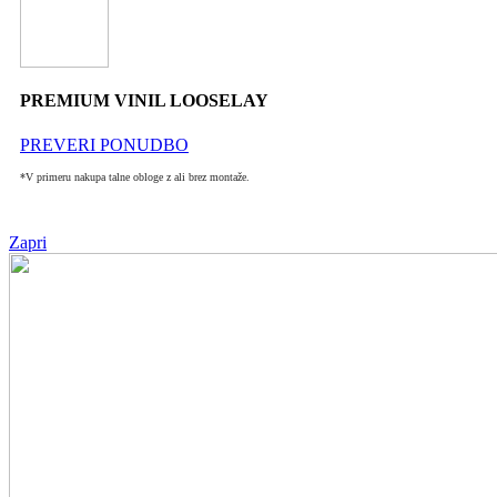
PREMIUM VINIL LOOSELAY
PREVERI PONUDBO
*V primeru nakupa talne obloge z ali brez montaže.
Zapri