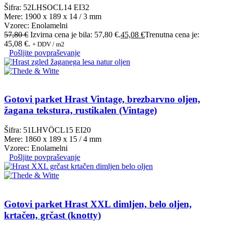
Šifra: 52LHSOCL14 EI32
Mere: 1900 x 189 x 14 / 3 mm
Vzorec: Enolamelni
57,80
€
Izvirna cena je bila: 57,80 €.
45,08
€
Trenutna cena je:
45,08 €.
+ DDV / m2
Pošljite povpraševanje
Gotovi parket Hrast Vintage, brezbarvno oljen,
žagana tekstura, rustikalen (Vintage)
Šifra: 51LHVÖCL15 EI20
Mere: 1860 x 189 x 15 / 4 mm
Vzorec: Enolamelni
Pošljite povpraševanje
Gotovi parket Hrast XXL dimljen, belo oljen,
krtačen, grčast (knotty)