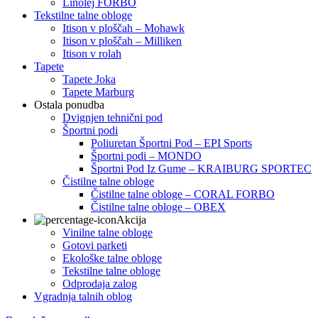
Linolej FORBO
Tekstilne talne obloge
Itison v ploščah – Mohawk
Itison v ploščah – Milliken
Itison v rolah
Tapete
Tapete Joka
Tapete Marburg
Ostala ponudba
Dvignjen tehnični pod
Športni podi
Poliuretan Športni Pod – EPI Sports
Športni podi – MONDO
Športni Pod Iz Gume – KRAIBURG SPORTEC
Čistilne talne obloge
Čistilne talne obloge – CORAL FORBO
Čistilne talne obloge – OBEX
Akcija
Vinilne talne obloge
Gotovi parketi
Ekološke talne obloge
Tekstilne talne obloge
Odprodaja zalog
Vgradnja talnih oblog