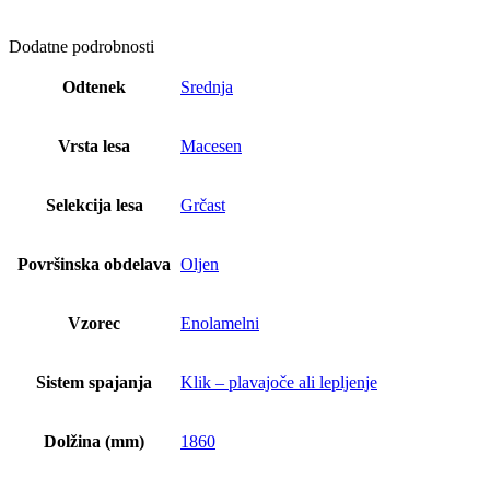
Dodatne podrobnosti
Odtenek
Srednja
Vrsta lesa
Macesen
Selekcija lesa
Grčast
Površinska obdelava
Oljen
Vzorec
Enolamelni
Sistem spajanja
Klik – plavajoče ali lepljenje
Dolžina (mm)
1860