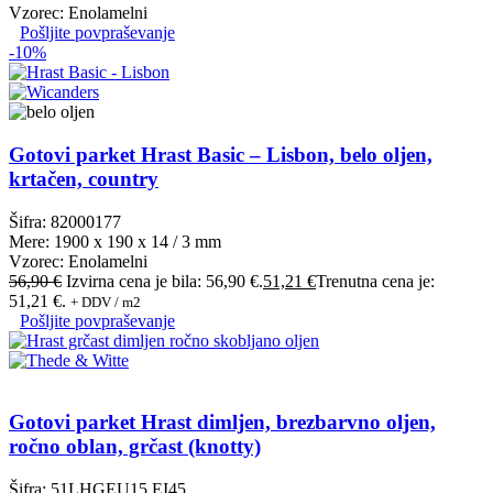
Vzorec: Enolamelni
Pošljite povpraševanje
-10%
Gotovi parket Hrast Basic – Lisbon, belo oljen,
krtačen, country
Šifra: 82000177
Mere: 1900 x 190 x 14 / 3 mm
Vzorec: Enolamelni
56,90
€
Izvirna cena je bila: 56,90 €.
51,21
€
Trenutna cena je:
51,21 €.
+ DDV / m2
Pošljite povpraševanje
Gotovi parket Hrast dimljen, brezbarvno oljen,
ročno oblan, grčast (knotty)
Šifra: 51LHGEU15 EI45