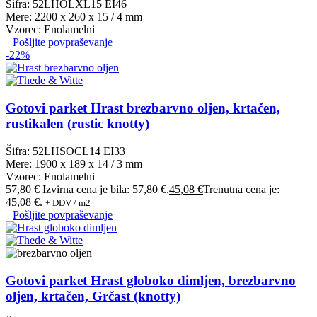
Šifra: 52LHÖLXL15 EI46
Mere: 2200 x 260 x 15 / 4 mm
Vzorec: Enolamelni
Pošljite povpraševanje
-22%
Gotovi parket Hrast brezbarvno oljen, krtačen,
rustikalen (rustic knotty)
Šifra: 52LHSOCL14 EI33
Mere: 1900 x 189 x 14 / 3 mm
Vzorec: Enolamelni
57,80
€
Izvirna cena je bila: 57,80 €.
45,08
€
Trenutna cena je:
45,08 €.
+ DDV / m2
Pošljite povpraševanje
Gotovi parket Hrast globoko dimljen, brezbarvno
oljen, krtačen, Grčast (knotty)