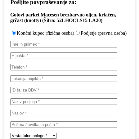
Pošljite povpraševanje za:
Gotovi parket Macesen brezbarvno oljen, krtačen,
grčast (knotty)
(Šifra:
52LHÖCLS15 LÄ20
)
Končni kupec (fizična oseba)
Podjetje (pravna oseba)