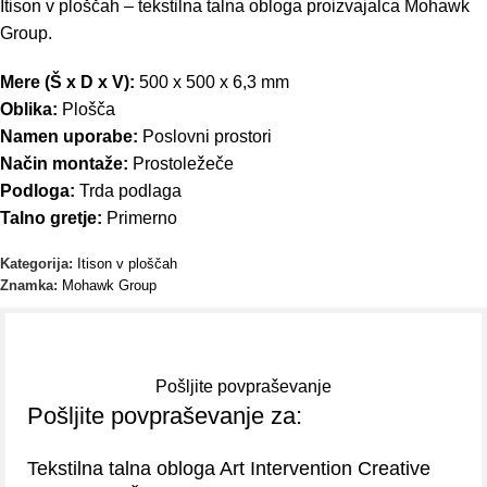
Itison v ploščah – tekstilna talna obloga proizvajalca Mohawk
Group.
Mere (Š x D x V):
500 x 500 x 6,3 mm
Oblika:
Plošča
Namen uporabe:
Poslovni prostori
Način montaže:
Prostoležeče
Podloga:
Trda podlaga
Talno gretje:
Primerno
Kategorija:
Itison v ploščah
Znamka:
Mohawk Group
Pošljite povpraševanje
Pošljite povpraševanje za:
Tekstilna talna obloga Art Intervention Creative