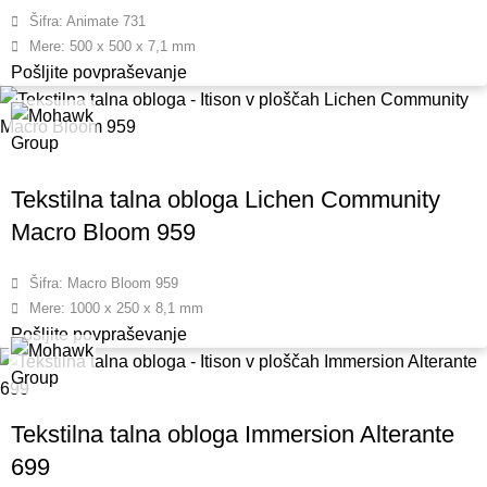
Šifra: Animate 731
Mere: 500 x 500 x 7,1 mm
Pošljite povpraševanje
Tekstilna talna obloga Lichen Community
Macro Bloom 959
Šifra: Macro Bloom 959
Mere: 1000 x 250 x 8,1 mm
Pošljite povpraševanje
Tekstilna talna obloga Immersion Alterante
699