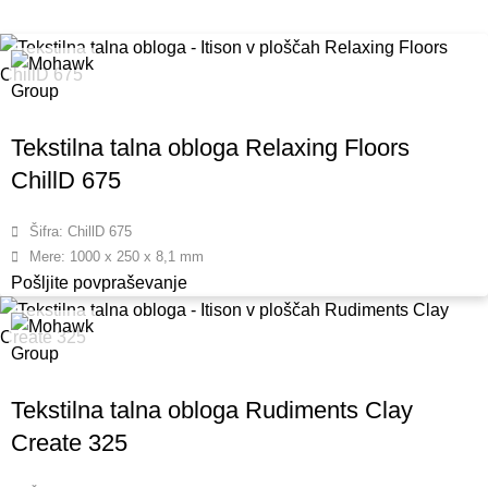
Tekstilna talna obloga Relaxing Floors
ChillD 675
Šifra: ChillD 675
Mere: 1000 x 250 x 8,1 mm
Pošljite povpraševanje
Tekstilna talna obloga Rudiments Clay
Create 325