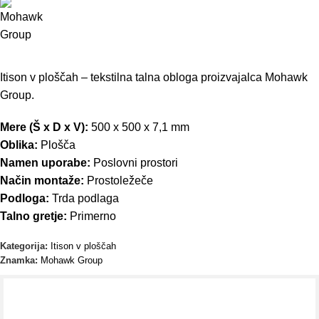
Itison v ploščah – tekstilna talna obloga proizvajalca Mohawk
Group.
Mere (Š x D x V):
500 x 500 x 7,1 mm
Oblika:
Plošča
Namen uporabe:
Poslovni prostori
Način montaže:
Prostoležeče
Podloga:
Trda podlaga
Talno gretje:
Primerno
Kategorija:
Itison v ploščah
Znamka:
Mohawk Group