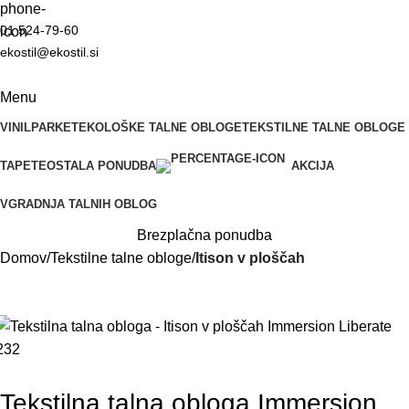
01 524-79-60
ekostil@ekostil.si
Menu
VINIL
PARKET
EKOLOŠKE TALNE OBLOGE
TEKSTILNE TALNE OBLOGE
TAPETE
OSTALA PONUDBA
AKCIJA
VGRADNJA TALNIH OBLOG
Brezplačna ponudba
Domov
Tekstilne talne obloge
Itison v ploščah
Tekstilna talna obloga Immersion