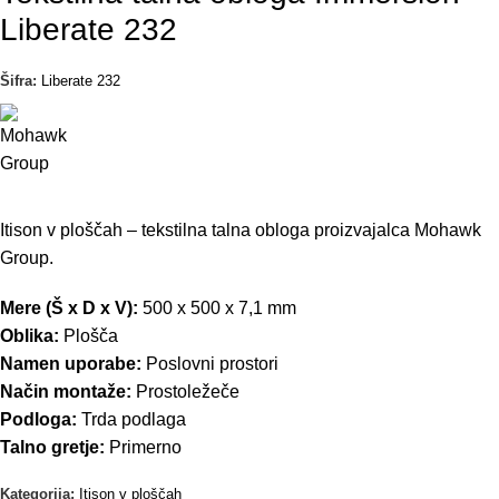
Liberate 232
Šifra:
Liberate 232
Itison v ploščah – tekstilna talna obloga proizvajalca Mohawk
Group.
Mere (Š x D x V):
500 x 500 x 7,1 mm
Oblika:
Plošča
Namen uporabe:
Poslovni prostori
Način montaže:
Prostoležeče
Podloga:
Trda podlaga
Talno gretje:
Primerno
Kategorija:
Itison v ploščah