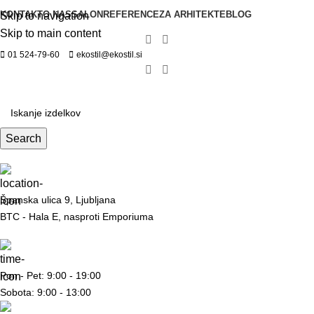
KONTAKT
O NAS
SALON
REFERENCE
ZA ARHITEKTE
BLOG
Skip to navigation
Skip to main content
01 524-79-60
ekostil@ekostil.si
Search
Španska ulica 9, Ljubljana
BTC - Hala E, nasproti Emporiuma
Pon - Pet: 9:00 - 19:00
Sobota: 9:00 - 13:00