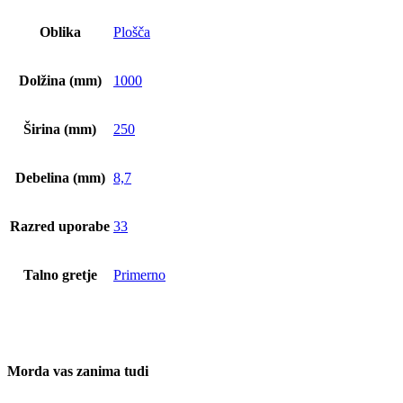
Oblika
Plošča
Dolžina (mm)
1000
Širina (mm)
250
Debelina (mm)
8,7
Razred uporabe
33
Talno gretje
Primerno
Morda vas zanima tudi