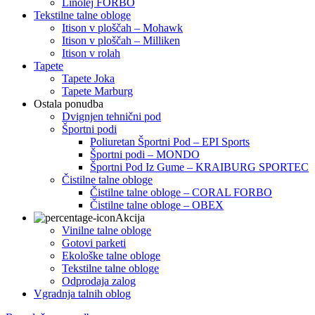
Linolej FORBO
Tekstilne talne obloge
Itison v ploščah – Mohawk
Itison v ploščah – Milliken
Itison v rolah
Tapete
Tapete Joka
Tapete Marburg
Ostala ponudba
Dvignjen tehnični pod
Športni podi
Poliuretan Športni Pod – EPI Sports
Športni podi – MONDO
Športni Pod Iz Gume – KRAIBURG SPORTEC
Čistilne talne obloge
Čistilne talne obloge – CORAL FORBO
Čistilne talne obloge – OBEX
Akcija
Vinilne talne obloge
Gotovi parketi
Ekološke talne obloge
Tekstilne talne obloge
Odprodaja zalog
Vgradnja talnih oblog