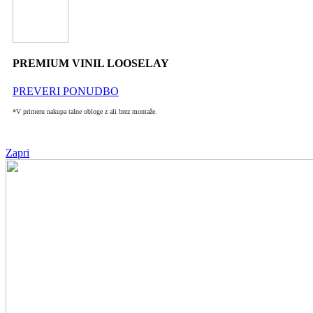
PREMIUM VINIL LOOSELAY
PREVERI PONUDBO
*V primeru nakupa talne obloge z ali brez montaže.
Zapri