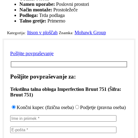
Namen uporabe:
Poslovni prostori
Način montaže:
Prostoležeče
Podloga:
Trda podlaga
Talno gretje:
Primerno
Itison v ploščah
Mohawk Group
Kategorija:
Znamka:
Pošljite povpraševanje
Pošljite povpraševanje za:
Tekstilna talna obloga Imperfection Bruut 751
(Šifra:
Bruut 751
)
Končni kupec (fizična oseba)
Podjetje (pravna oseba)