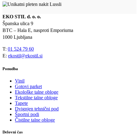
EKO STIL d. o. o.
Španska ulica 9
BTC – Hala E, nasproti Emporiuma
1000 Ljubljana
T:
01 524 79 60
E:
ekostil@ekostil.si
Ponudba
Vinil
Gotovi parket
Ekološke talne obloge
Tekstilne talne obloge
Tapete
Dvignjen tehnični pod
Športni podi
Čistilne talne obloge
Delovni čas