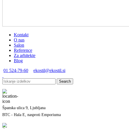
Kontakt
O nas
Salon
Reference
Za arhitekte
Blog
01 524-79-60
ekostil@ekostil.si
Search
Španska ulica 9, Ljubljana
BTC - Hala E, nasproti Emporiuma