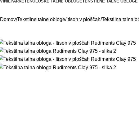
VINIL
PARKET
EKOLOŠKE TALNE OBLOGE
TEKSTILNE TALNE OBLOGE
Domov
Tekstilne talne obloge
Itison v ploščah
Tekstilna talna 