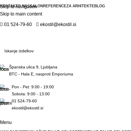
KONTAKT
O NAS
SALON
REFERENCE
ZA ARHITEKTE
BLOG
Skip to navigation
Skip to main content
01 524-79-60
ekostil@ekostil.si
Španska ulica 9, Ljubljana
BTC - Hala E, nasproti Emporiuma
Pon - Pet: 9:00 - 19:00
Sobota: 9:00 - 13:00
01 524-79-60
ekostil@ekostil.si
Menu