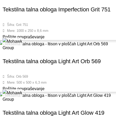
Tekstilna talna obloga Imperfection Grit 751
Šifra: Grit 751
Mere: 1000 x 250 x 8,6 mm
Pošljite povpraševanje
Tekstilna talna obloga Light Art Orb 569
Šifra: Orb 569
Mere: 500 x 500 x 6,3 mm
Pošljite povpraševanje
Tekstilna talna obloga Light Art Glow 419