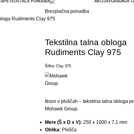
TAPETE
OSTALA PONUDBA
AKCIJA
VGRADNJA T
*V primeru nakupa talne obloge z ali brez montaže.
Brezplačna ponudba
obloga Rudiments Clay 975
Tekstilna talna obloga
Rudiments Clay 975
Šifra:
Clay 975
Itison v ploščah – tekstilna talna obloga p
Mohawk Group.
Mere (Š x D x V):
250 x 1000 x 7,1 mm
Oblika:
Plošča