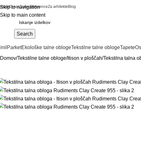
ontakt
Skip to navigation
O nas
Salon
Reference
Za arhitekte
Blog
Skip to main content
Search
inil
Parket
Ekološke talne obloge
Tekstilne talne obloge
Tapete
Os
Domov
Tekstilne talne obloge
Itison v ploščah
Tekstilna talna 