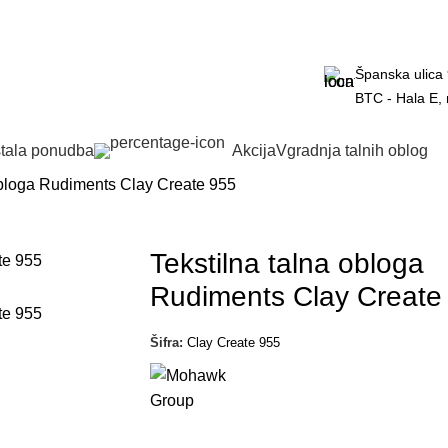
Kakovostne vinilne talne obloge po posebnih akcijskih cena
Ponudba velja le omejen čas.
Španska ulica 
BTC - Hala E,
PREMIUM VINIL ZA LEPLJENJE
tala ponudba
Akcija
Vgradnja talnih oblog
PREVERI PONUDBO
obloga Rudiments Clay Create 955
*V primeru nakupa talne obloge skupaj z montažo.
PREMIUM VINIL EVP KLIK
Tekstilna talna obloga
PREVERI PONUDBO
Rudiments Clay Create
*V primeru nakupa talne obloge z ali brez montaže.
Šifra:
Clay Create 955
PREMIUM VINIL LOOSELAY
PREVERI PONUDBO