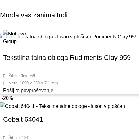
Morda vas zanima tudi
Tekstilna talna obloga Rudiments Clay 959
Šifra: Clay 959
Mere: 1000 x 250 x 7,1 mm
Pošljite povpraševanje
-20%
Cobalt 64041
Šifra: 64041