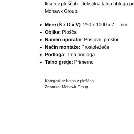
Itison v ploščah – tekstilna talna obloga p
*V primeru nakupa talne obloge z ali brez montaže.
Mohawk Group.
Mere (Š x D x V):
250 x 1000 x 7,1 mm
Oblika:
Plošča
Namen uporabe:
Poslovni prostori
Način montaže:
Prostoležeče
Podloga:
Trda podlaga
Talno gretje:
Primerno
Kategorija:
Itison v ploščah
Znamka:
Mohawk Group