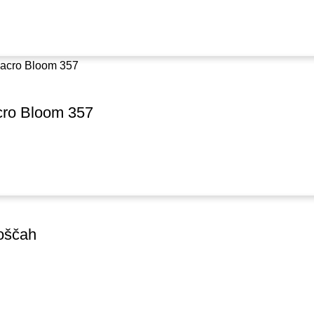
cro Bloom 357
loščah