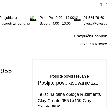
h.
9, Ljubljana
Pon - Pet: 9:00 - 19:00
01 524-79-60
 nasproti Emporiuma
Sobota: 9:00 - 13:00
ekostil@ekostil.
Brezplačna ponud
Nazaj na izdelke
 955
Pošljite povpraševanje
Pošljite povpraševanje za:
Tekstilna talna obloga Rudiments
(Šifra:
Clay Create 955
Clay
)
Create 955