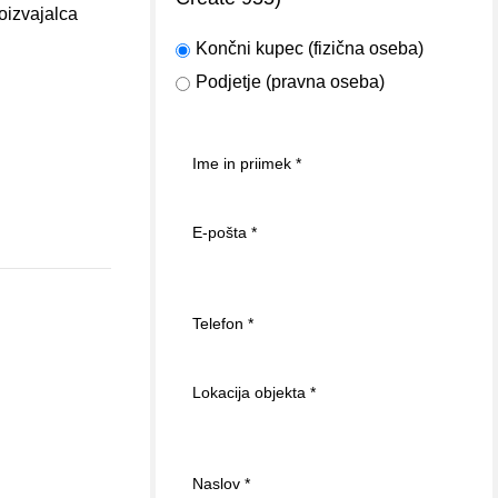
roizvajalca
Končni kupec (fizična oseba)
Podjetje (pravna oseba)