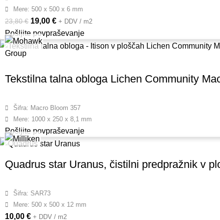
Mere: 500 x 500 x 6 mm
19,00
€
23,80
€
+ DDV / m2
Pošljite povpraševanje
Tekstilna talna obloga Lichen Community Ma
Šifra: Macro Bloom 357
Mere: 1000 x 250 x 8,1 mm
Pošljite povpraševanje
Quadrus star Uranus, čistilni predpražnik v p
Šifra: SAR73
Mere: 500 x 500 x 12 mm
10,00
€
+ DDV / m2