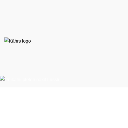
EKO STIL d. o. o.
Španska ulica 9
BTC – Hala E, nasproti Emporiuma
1000 Ljubljana
T:
01 524 79 60