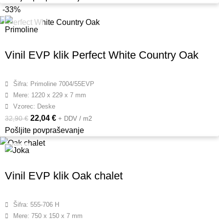
-33%
Vinil EVP klik Perfect White Country Oak
Šifra: Primoline 7004/55EVP
Mere: 1220 x 229 x 7 mm
Vzorec: Deske
22,04
€
32,90
€
+ DDV / m2
Pošljite povpraševanje
Vinil EVP klik Oak chalet
Šifra: 555-706 H
Mere: 750 x 150 x 7 mm