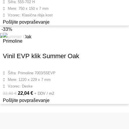
Šifra: 555-702 H
Mere: 750 x 150 x 7 mm
Vzorec: Klasična ribja kost
Pošljite povpraševanje
-33%
Vinil EVP klik Summer Oak
Šifra: Primoline 7003/55EVP
Mere: 1220 x 229 x 7 mm
Vzorec: Deske
22,04
€
32,90
€
+ DDV / m2
Pošljite povpraševanje