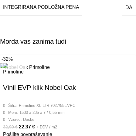
INTEGRIRANA PODLOŽNA PENA
DA
Morda vas zanima tudi
-32%
Vinil EVP klik Nobel Oak
Šifra: Primoline XL EIR 7027/55EVPC
Mere: 1530 x 235 x 7 / 0,55 mm
Vzorec: Deske
22,37
€
32,90
€
+ DDV / m2
Pošljite povpraševanje