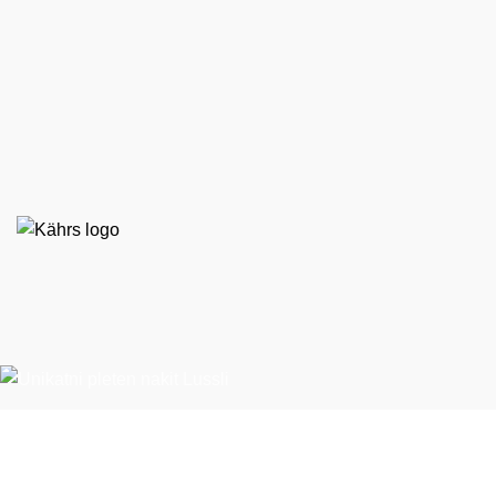
EKO STIL d. o. o.
Španska ulica 9
BTC – Hala E, nasproti Emporiuma