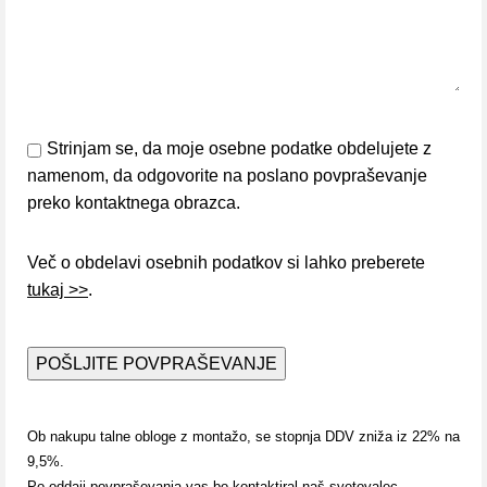
Strinjam se, da moje osebne podatke obdelujete z
namenom, da odgovorite na poslano povpraševanje
preko kontaktnega obrazca.
Več o obdelavi osebnih podatkov si lahko preberete
tukaj >>
.
Ob nakupu talne obloge z montažo, se stopnja DDV zniža iz 22% na
9,5%.
Po oddaji povpraševanja vas bo kontaktiral naš svetovalec.