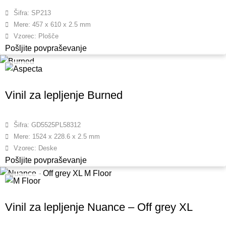
Šifra: SP213
Mere: 457 x 610 x 2.5 mm
Vzorec: Plošče
Pošljite povpraševanje
Vinil za lepljenje Burned
Šifra: GD5525PL58312
Mere: 1524 x 228.6 x 2.5 mm
Vzorec: Deske
Pošljite povpraševanje
Vinil za lepljenje Nuance – Off grey XL