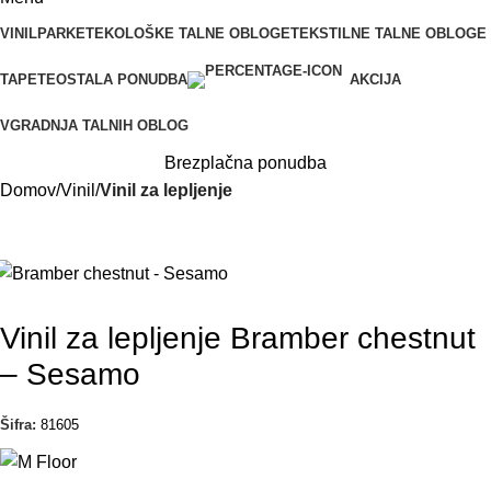
VINIL
PARKET
EKOLOŠKE TALNE OBLOGE
TEKSTILNE TALNE OBLOGE
TAPETE
OSTALA PONUDBA
AKCIJA
VGRADNJA TALNIH OBLOG
Brezplačna ponudba
Domov
Vinil
Vinil za lepljenje
Vinil za lepljenje Bramber chestnut
– Sesamo
Šifra:
81605