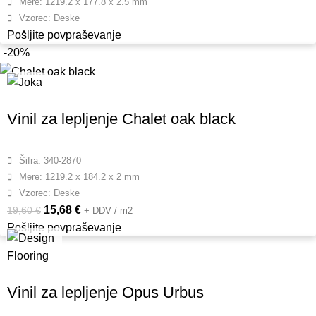
Mere: 1219.2 x 177.8 x 2.5 mm
Vzorec: Deske
Pošljite povpraševanje
-20%
Vinil za lepljenje Chalet oak black
Šifra: 340-2870
Mere: 1219.2 x 184.2 x 2 mm
Vzorec: Deske
15,68
€
19,60
€
+ DDV / m2
Pošljite povpraševanje
Vinil za lepljenje Opus Urbus