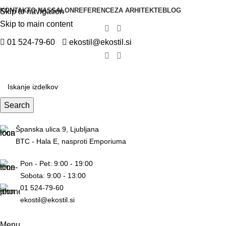
KONTAKT
O NAS
SALON
REFERENCE
ZA ARHITEKTE
BLOG
Skip to navigation
Skip to main content
01 524-79-60
ekostil@ekostil.si
Search
Španska ulica 9, Ljubljana
BTC - Hala E, nasproti Emporiuma
Pon - Pet: 9:00 - 19:00
Sobota: 9:00 - 13:00
01 524-79-60
ekostil@ekostil.si
Menu