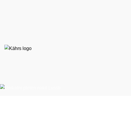
EKO STIL d. o. o.
Španska ulica 9
BTC – Hala E, nasproti Emporiuma
1000 Ljubljana