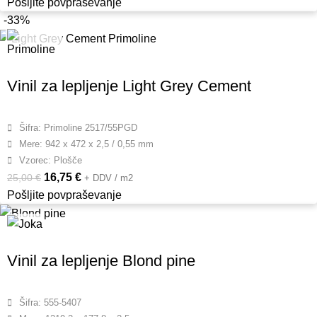
Pošljite povpraševanje
-33%
Vinil za lepljenje Light Grey Cement
Šifra: Primoline 2517/55PGD
Mere: 942 x 472 x 2,5 / 0,55 mm
Vzorec: Plošče
16,75
€
25,00
€
+ DDV / m2
Pošljite povpraševanje
Vinil za lepljenje Blond pine
Šifra: 555-5407