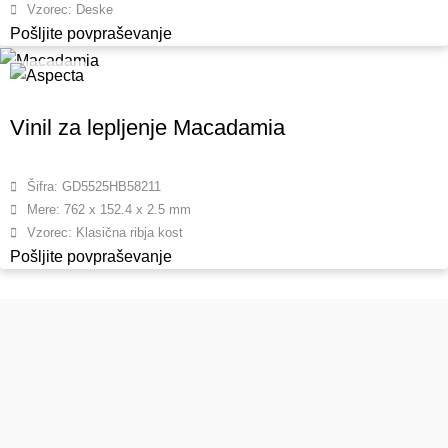
Vzorec: Deske
Pošljite povpraševanje
Vinil za lepljenje Macadamia
Šifra: GD5525HB58211
Mere: 762 x 152.4 x 2.5 mm
Vzorec: Klasična ribja kost
Pošljite povpraševanje