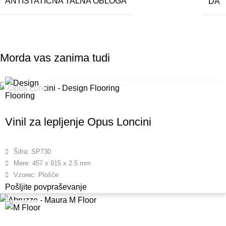
ANTISTATIČNA TALNA OBLOGA
DA
Morda vas zanima tudi
Vinil za lepljenje Opus Loncini
Šifra: SP730
Mere: 457 x 915 x 2.5 mm
Vzorec: Plošče
Pošljite povpraševanje