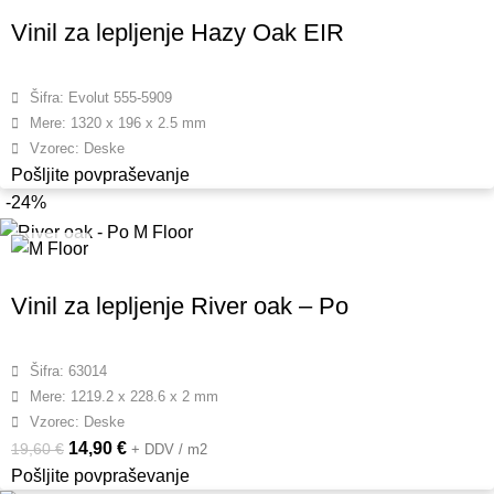
Vinil za lepljenje Hazy Oak EIR
Šifra: Evolut 555-5909
Mere: 1320 x 196 x 2.5 mm
Vzorec: Deske
Pošljite povpraševanje
-24%
Vinil za lepljenje River oak – Po
Šifra: 63014
Mere: 1219.2 x 228.6 x 2 mm
Vzorec: Deske
14,90
€
19,60
€
+ DDV / m2
Pošljite povpraševanje