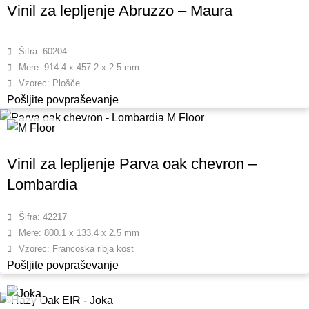
Vinil za lepljenje Abruzzo – Maura
Šifra: 60204
Mere: 914.4 x 457.2 x 2.5 mm
Vzorec: Plošče
Pošljite povpraševanje
Vinil za lepljenje Parva oak chevron –
Lombardia
Šifra: 42217
Mere: 800.1 x 133.4 x 2.5 mm
Vzorec: Francoska ribja kost
Pošljite povpraševanje