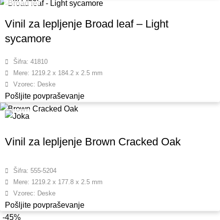
Vinil za lepljenje Broad leaf – Light
sycamore
Šifra: 41810
Mere: 1219.2 x 184.2 x 2.5 mm
Vzorec: Deske
Pošljite povpraševanje
Vinil za lepljenje Brown Cracked Oak
Šifra: 555-5204
Mere: 1219.2 x 177.8 x 2.5 mm
Vzorec: Deske
Pošljite povpraševanje
-45%