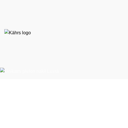
EKO STIL d. o. o.
Španska ulica 9
BTC – Hala E, nasproti Emporiuma
1000 Ljubljana
T:
01 524 79 60
E:
ekostil@ekostil.si