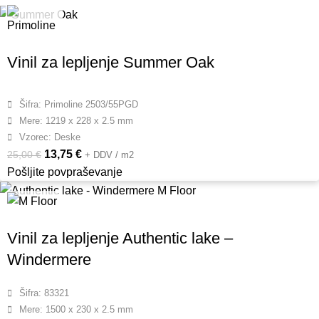
Vinil za lepljenje Summer Oak
Šifra: Primoline 2503/55PGD
Mere: 1219 x 228 x 2.5 mm
Vzorec: Deske
13,75
€
25,00
€
+ DDV / m2
Pošljite povpraševanje
Vinil za lepljenje Authentic lake –
Windermere
Šifra: 83321
Mere: 1500 x 230 x 2.5 mm