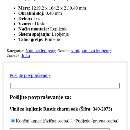
Mere:
1219,2 x 184,2 x 2 / 0,40 mm
Obrabni sloj:
0,40 mm
Dekor:
Les
Vzorec:
Deske
Način montaže:
Lepljenje
Sistem spajanja:
Lepljenje
Talno gretje:
Primerno
Vinil za lepljenje
vinil
,
vinil za lepljenje
Kategorija:
Oznaki:
Joka
Znamka:
Pošljite povpraševanje
Pošljite povpraševanje za:
Vinil za lepljenje Rustic charm oak
(Šifra:
340-2873
)
Končni kupec (fizična oseba)
Podjetje (pravna oseba)