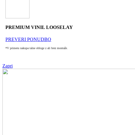
PREMIUM VINIL LOOSELAY
PREVERI PONUDBO
*V primeru nakupa talne obloge z ali brez montaže.
Zapri