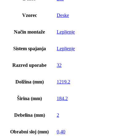
Vzorec
Deske
Način montaže
Lepljenje
Sistem spajanja
Lepljenje
Razred uporabe
32
Dolžina (mm)
1219.2
Širina (mm)
184.2
Debelina (mm)
2
Obrabni sloj (mm)
0,40