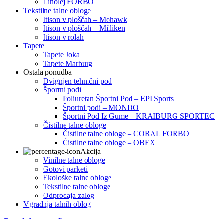
Linolej FORBO
Tekstilne talne obloge
Itison v ploščah – Mohawk
Itison v ploščah – Milliken
Itison v rolah
Tapete
Tapete Joka
Tapete Marburg
Ostala ponudba
Dvignjen tehnični pod
Športni podi
Poliuretan Športni Pod – EPI Sports
Športni podi – MONDO
Športni Pod Iz Gume – KRAIBURG SPORTEC
Čistilne talne obloge
Čistilne talne obloge – CORAL FORBO
Čistilne talne obloge – OBEX
Akcija
Vinilne talne obloge
Gotovi parketi
Ekološke talne obloge
Tekstilne talne obloge
Odprodaja zalog
Vgradnja talnih oblog