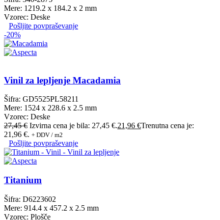
Mere: 1219.2 x 184.2 x 2 mm
Vzorec: Deske
Pošljite povpraševanje
-20%
Vinil za lepljenje Macadamia
Šifra: GD5525PL58211
Mere: 1524 x 228.6 x 2.5 mm
Vzorec: Deske
27,45
€
Izvirna cena je bila: 27,45 €.
21,96
€
Trenutna cena je:
21,96 €.
+ DDV / m2
Pošljite povpraševanje
Titanium
Šifra: D6223602
Mere: 914.4 x 457.2 x 2.5 mm
Vzorec: Plošče