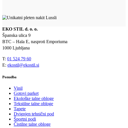
EKO STIL d. o. o.
Španska ulica 9
BTC – Hala E, nasproti Emporiuma
1000 Ljubljana
T:
01 524 79 60
E:
ekostil@ekostil.si
Ponudba
Vinil
Gotovi parket
Ekološke talne obloge
Tekstilne talne obloge
Tapete
Dvignjen tehnični pod
Športni podi
Čistilne talne obloge