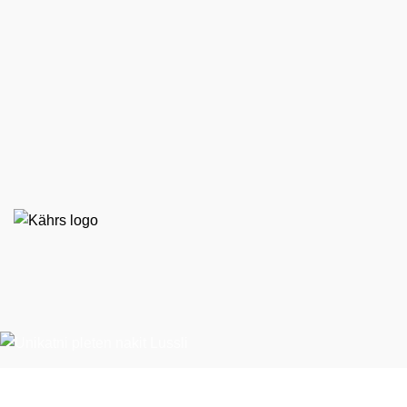
EKO STIL d. o. o.
Španska ulica 9