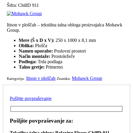
Šifra:
ChillD 911
Itison v ploščah – tekstilna talna obloga proizvajalca Mohawk
Group.
Mere (Š x D x V):
250 x 1000 x 8,1 mm
Oblika:
Plošča
Namen uporabe:
Poslovni prostori
Način montaže:
Prostoležeče
Podloga:
Trda podlaga
Talno gretje:
Primerno
Itison v ploščah
Mohawk Group
Kategorija:
Znamka:
Pošljite povpraševanje
Pošljite povpraševanje za:
Tekstilna talna obloga Relaxing Floors ChillD 911