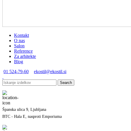
Kontakt
O nas
Salon
Reference
Za arhitekte
Blog
01 524-79-60
ekostil@ekostil.si
Search
Španska ulica 9, Ljubljana
BTC - Hala E, nasproti Emporiuma