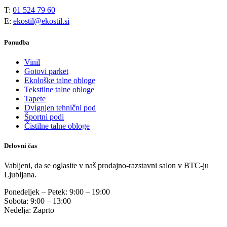
T:
01 524 79 60
E:
ekostil@ekostil.si
Ponudba
Vinil
Gotovi parket
Ekološke talne obloge
Tekstilne talne obloge
Tapete
Dvignjen tehnični pod
Športni podi
Čistilne talne obloge
Delovni čas
Vabljeni, da se oglasite v naš prodajno-razstavni salon v BTC-ju
Ljubljana.
Ponedeljek – Petek: 9:00 – 19:00
Sobota: 9:00 – 13:00
Nedelja: Zaprto