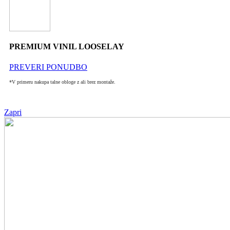
PREMIUM VINIL LOOSELAY
PREVERI PONUDBO
*V primeru nakupa talne obloge z ali brez montaže.
Zapri