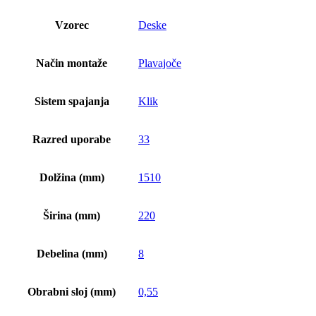
Vzorec
Deske
Način montaže
Plavajoče
Sistem spajanja
Klik
Razred uporabe
33
Dolžina (mm)
1510
Širina (mm)
220
Debelina (mm)
8
Obrabni sloj (mm)
0,55