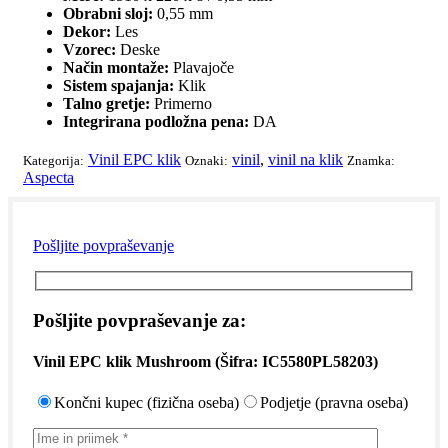
Obrabni sloj:
0,55 mm
Dekor:
Les
Vzorec:
Deske
Način montaže:
Plavajoče
Sistem spajanja:
Klik
Talno gretje:
Primerno
Integrirana podložna pena:
DA
Vinil EPC klik
vinil
,
vinil na klik
Kategorija:
Oznaki:
Znamka:
Aspecta
Pošljite povpraševanje
Pošljite povpraševanje za:
Vinil EPC klik Mushroom
(Šifra:
IC5580PL58203
)
Končni kupec (fizična oseba)
Podjetje (pravna oseba)