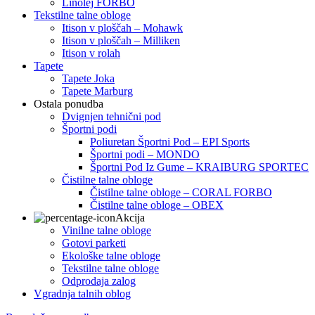
Linolej FORBO
Tekstilne talne obloge
Itison v ploščah – Mohawk
Itison v ploščah – Milliken
Itison v rolah
Tapete
Tapete Joka
Tapete Marburg
Ostala ponudba
Dvignjen tehnični pod
Športni podi
Poliuretan Športni Pod – EPI Sports
Športni podi – MONDO
Športni Pod Iz Gume – KRAIBURG SPORTEC
Čistilne talne obloge
Čistilne talne obloge – CORAL FORBO
Čistilne talne obloge – OBEX
Akcija
Vinilne talne obloge
Gotovi parketi
Ekološke talne obloge
Tekstilne talne obloge
Odprodaja zalog
Vgradnja talnih oblog