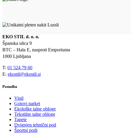
EKO STIL d. o. o.
Španska ulica 9
BTC – Hala E, nasproti Emporiuma
1000 Ljubljana
T:
01 524 79 60
E:
ekostil@ekostil.si
Ponudba
Vinil
Gotovi parket
Ekološke talne obloge
Tekstilne talne obloge
Tapete
Dvignjen tehnični pod
Športni podi