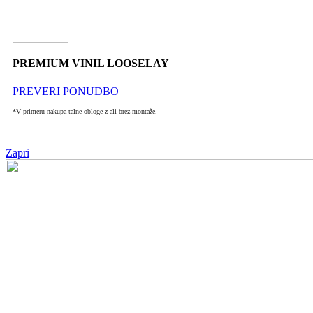
PREMIUM VINIL LOOSELAY
PREVERI PONUDBO
*V primeru nakupa talne obloge z ali brez montaže.
Zapri