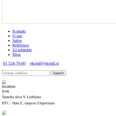
Kontakt
O nas
Salon
Reference
Za arhitekte
Blog
01 524-79-60
ekostil@ekostil.si
Search
Španska ulica 9, Ljubljana
BTC - Hala E, nasproti Emporiuma