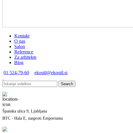
Kontakt
O nas
Salon
Reference
Za arhitekte
Blog
01 524-79-60
ekostil@ekostil.si
Search
Španska ulica 9, Ljubljana
BTC - Hala E, nasproti Emporiuma