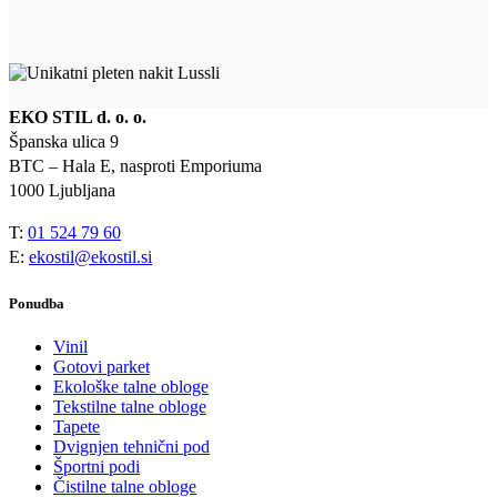
EKO STIL d. o. o.
Španska ulica 9
BTC – Hala E, nasproti Emporiuma
1000 Ljubljana
T:
01 524 79 60
E:
ekostil@ekostil.si
Ponudba
Vinil
Gotovi parket
Ekološke talne obloge
Tekstilne talne obloge
Tapete
Dvignjen tehnični pod
Športni podi
Čistilne talne obloge