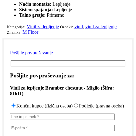
Način montaže:
Lepljenje
Sistem spajanja:
Lepljenje
Talno gretje:
Primerno
Vinil za lepljenje
vinil
,
vinil za lepljenje
Kategorija:
Oznaki:
M Floor
Znamka:
Pošljite povpraševanje
Pošljite povpraševanje za:
Vinil za lepljenje Bramber chestnut - Miglio
(Šifra:
81611
)
Končni kupec (fizična oseba)
Podjetje (pravna oseba)