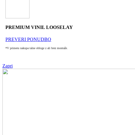
PREMIUM VINIL LOOSELAY
PREVERI PONUDBO
*V primeru nakupa talne obloge z ali brez montaže.
Zapri