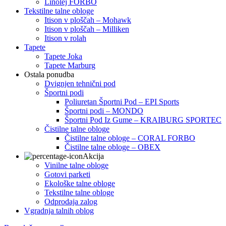
Linolej FORBO
Tekstilne talne obloge
Itison v ploščah – Mohawk
Itison v ploščah – Milliken
Itison v rolah
Tapete
Tapete Joka
Tapete Marburg
Ostala ponudba
Dvignjen tehnični pod
Športni podi
Poliuretan Športni Pod – EPI Sports
Športni podi – MONDO
Športni Pod Iz Gume – KRAIBURG SPORTEC
Čistilne talne obloge
Čistilne talne obloge – CORAL FORBO
Čistilne talne obloge – OBEX
Akcija
Vinilne talne obloge
Gotovi parketi
Ekološke talne obloge
Tekstilne talne obloge
Odprodaja zalog
Vgradnja talnih oblog