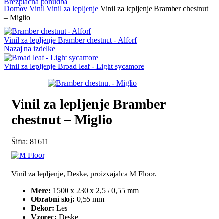
Brezplačna ponudba
Domov
Vinil
Vinil za lepljenje
Vinil za lepljenje Bramber chestnut
– Miglio
Vinil za lepljenje Bramber chestnut - Alforf
Nazaj na izdelke
Vinil za lepljenje Broad leaf - Light sycamore
Vinil za lepljenje Bramber
chestnut – Miglio
Šifra:
81611
Vinil za lepljenje, Deske, proizvajalca M Floor.
Mere:
1500 x 230 x 2,5 / 0,55 mm
Obrabni sloj:
0,55 mm
Dekor:
Les
Vzorec:
Deske