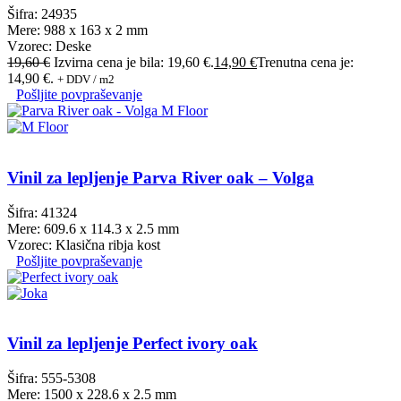
Šifra: 24935
Mere: 988 x 163 x 2 mm
Vzorec: Deske
19,60
€
Izvirna cena je bila: 19,60 €.
14,90
€
Trenutna cena je:
14,90 €.
+ DDV / m2
Pošljite povpraševanje
Vinil za lepljenje Parva River oak – Volga
Šifra: 41324
Mere: 609.6 x 114.3 x 2.5 mm
Vzorec: Klasična ribja kost
Pošljite povpraševanje
Vinil za lepljenje Perfect ivory oak
Šifra: 555-5308
Mere: 1500 x 228.6 x 2.5 mm