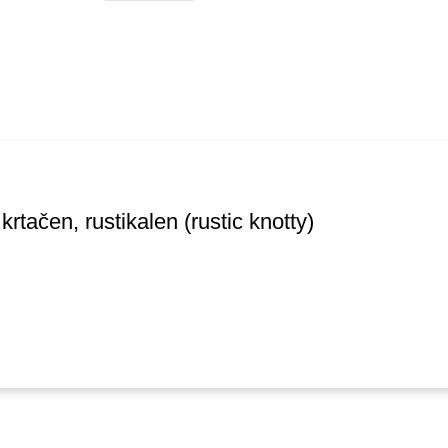
ravna oseba)
krtačen, rustikalen (rustic knotty)