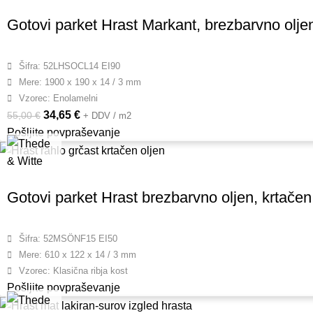
Gotovi parket Hrast Markant, brezbarvno oljen
Šifra: 52LHSOCL14 EI90
Mere: 1900 x 190 x 14 / 3 mm
Vzorec: Enolamelni
34,65
€
55,00
€
+ DDV / m2
Pošljite povpraševanje
Gotovi parket Hrast brezbarvno oljen, krtačen, 
Šifra: 52MSÖNF15 EI50
Mere: 610 x 122 x 14 / 3 mm
Vzorec: Klasična ribja kost
Pošljite povpraševanje