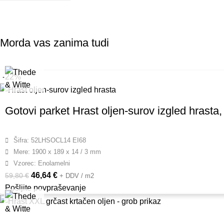
Podjetje (p
Morda vas zanima tudi
-22%
Gotovi parket Hrast oljen-surov izgled hrasta, 
Šifra: 52LHSOCL14 EI68
Mere: 1900 x 189 x 14 / 3 mm
Vzorec: Enolamelni
46,64
€
59,80
€
+ DDV / m2
Pošljite povpraševanje