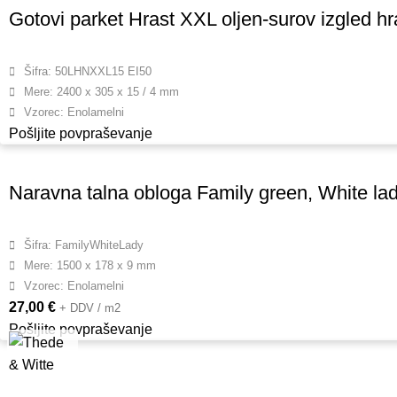
Gotovi parket Hrast XXL oljen-surov izgled hra
Dodatne inform
Šifra: 50LHNXXL15 EI50
Mere: 2400 x 305 x 15 / 4 mm
Vzorec: Enolamelni
Pošljite povpraševanje
Naravna talna obloga Family green, White la
Šifra: FamilyWhiteLady
Mere: 1500 x 178 x 9 mm
Strinjam se
Vzorec: Enolamelni
povpraševanje
27,00
€
+ DDV / m2
Pošljite povpraševanje
Več o obdelavi