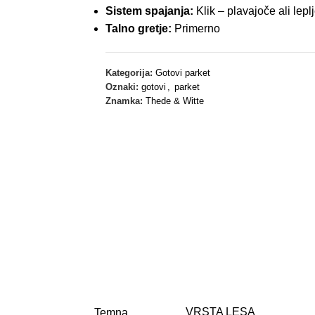
Sistem spajanja:
Klik – plavajoče ali lepl
Talno gretje:
Primerno
Kategorija:
Gotovi parket
Oznaki:
gotovi
,
parket
Znamka:
Thede & Witte
VRSTA LESA
Temna