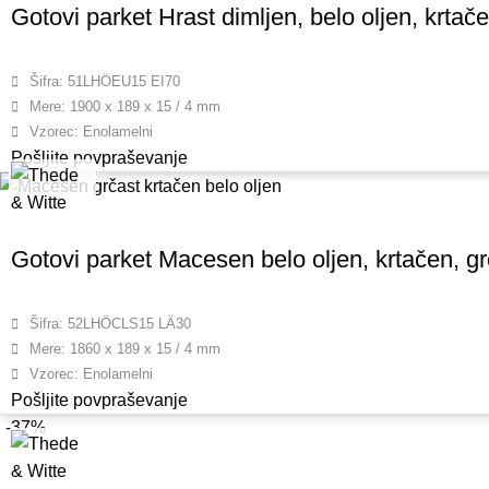
Gotovi parket Hrast dimljen, belo oljen, krtače
Šifra: 51LHÖEU15 EI70
Mere: 1900 x 189 x 15 / 4 mm
Vzorec: Enolamelni
Pošljite povpraševanje
Gotovi parket Macesen belo oljen, krtačen, gr
Šifra: 52LHÖCLS15 LÄ30
Mere: 1860 x 189 x 15 / 4 mm
Vzorec: Enolamelni
Pošljite povpraševanje
-37%