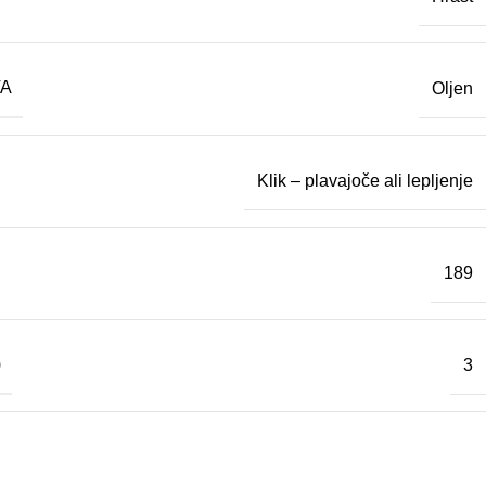
VA
Oljen
Klik – plavajoče ali lepljenje
189
)
3