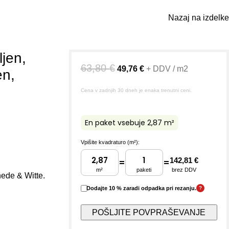
Nazaj na izdelke
ljen,
63,80
€
49,76
€
+ DDV / m2
en,
Cena v zadnjih 30 dneh je enaka trenutni ceni.
En paket vsebuje 2,87 m²
Vpišite kvadraturo (m²):
142,81 €
=
=
m²
paketi
brez DDV
hede & Witte.
Dodajte 10 % zaradi odpadka pri rezanju.
?
POŠLJITE POVPRAŠEVANJE