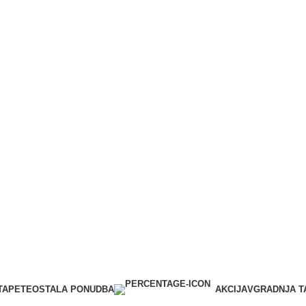
Kakovostne vinilne talne obloge po posebnih akcijskih cena
Ponudba velja le omejen čas.
PREMIUM VINIL ZA LEPLJENJE
PREVERI PONUDBO
*V primeru nakupa talne obloge skupaj z montažo.
PREMIUM VINIL EVP KLIK
PREVERI PONUDBO
*V primeru nakupa talne obloge z ali brez montaže.
PREMIUM VINIL LOOSELAY
TAPETE
OSTALA PONUDBA
PREVERI PONUDBO
AKCIJA
VGRADNJA T