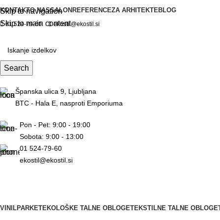
KONTAKT
O NAS
SALON
REFERENCE
ZA ARHITEKTE
BLOG
Skip to navigation
Skip to main content
01 524-79-60
ekostil@ekostil.si
Search
Španska ulica 9, Ljubljana
BTC - Hala E, nasproti Emporiuma
Pon - Pet: 9:00 - 19:00
Sobota: 9:00 - 13:00
01 524-79-60
ekostil@ekostil.si
VINIL
PARKET
EKOLOŠKE TALNE OBLOGE
TEKSTILNE TALNE OBLOGE