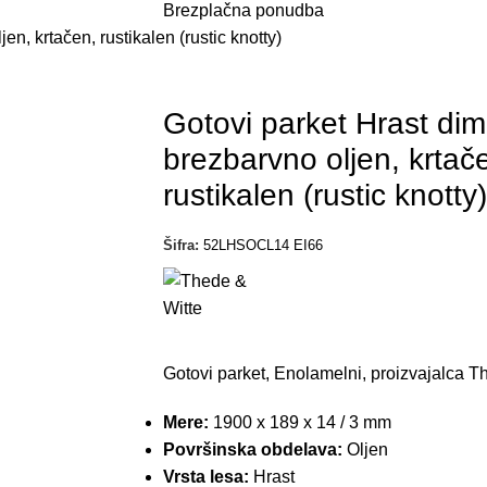
Brezplačna ponudba
*V primeru nakupa talne obloge z ali brez montaže.
en, krtačen, rustikalen (rustic knotty)
Gotovi parket Hrast dim
brezbarvno oljen, krtač
rustikalen (rustic knotty)
Šifra:
52LHSOCL14 EI66
Gotovi parket, Enolamelni, proizvajalca T
Mere:
1900 x 189 x 14 / 3 mm
Površinska obdelava:
Oljen
Vrsta lesa:
Hrast