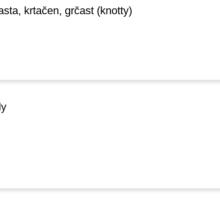
sta, krtačen, grčast (knotty)
acije
dy
, da moje osebne podatke obdelujete z namenom, da odgovorite
 preko kontaktnega obrazca.
 osebnih podatkov si lahko preberete
tukaj >>
.